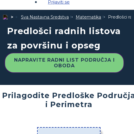
Prijaviti se
Sva Nastavna Sredstva
Matematika
Predlošci ra
Predlošci radnih listova
za površinu i opseg
NAPRAVITE RADNI LIST PODRUČJA I
OBODA
Prilagodite Predloške Područj
i Perimetra