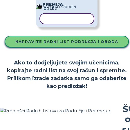
PREMIJA
IZGLED
KOPIRAJ PREDLOŽAK
NAPRAVITE RADNI LIST PODRUČJA I OBODA
Ako to dodjeljujete svojim učenicima,
kopirajte radni list na svoj račun i spremite.
Prilikom izrade zadatka samo ga odaberite
kao predložak!
Š
s