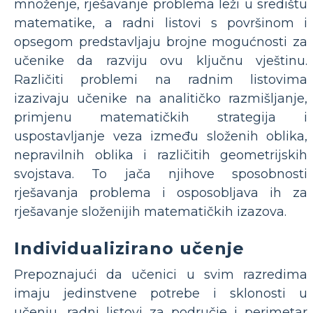
množenje, rješavanje problema leži u središtu
matematike, a radni listovi s površinom i
opsegom predstavljaju brojne mogućnosti za
učenike da razviju ovu ključnu vještinu.
Različiti problemi na radnim listovima
izazivaju učenike na analitičko razmišljanje,
primjenu matematičkih strategija i
uspostavljanje veza između složenih oblika,
nepravilnih oblika i različitih geometrijskih
svojstava. To jača njihove sposobnosti
rješavanja problema i osposobljava ih za
rješavanje složenijih matematičkih izazova.
Individualizirano učenje
Prepoznajući da učenici u svim razredima
imaju jedinstvene potrebe i sklonosti u
učenju, radni listovi za područje i perimetar