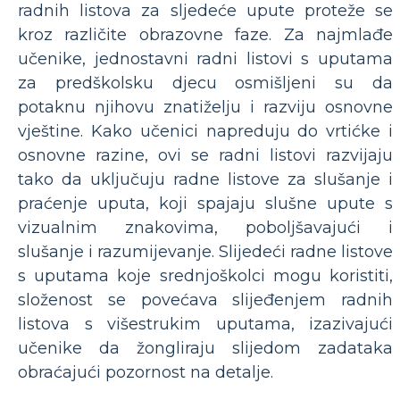
radnih listova za sljedeće upute proteže se
kroz različite obrazovne faze. Za najmlađe
učenike, jednostavni radni listovi s uputama
za predškolsku djecu osmišljeni su da
potaknu njihovu znatiželju i razviju osnovne
vještine. Kako učenici napreduju do vrtićke i
osnovne razine, ovi se radni listovi razvijaju
tako da uključuju radne listove za slušanje i
praćenje uputa, koji spajaju slušne upute s
vizualnim znakovima, poboljšavajući i
slušanje i razumijevanje. Slijedeći radne listove
s uputama koje srednjoškolci mogu koristiti,
složenost se povećava slijeđenjem radnih
listova s ​​višestrukim uputama, izazivajući
učenike da žongliraju slijedom zadataka
obraćajući pozornost na detalje.