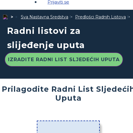
Prijaviti se
Sva Nastavna Sredstva
Predlošci Radnih Listova
Radni listovi za
slijeđenje uputa
IZRADITE RADNI LIST SLJEDEĆIH UPUTA
Prilagodite Radni List Sljedeći
Uputa