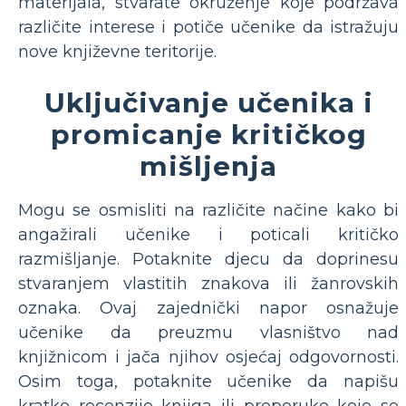
materijala, stvarate okruženje koje podržava
različite interese i potiče učenike da istražuju
nove književne teritorije.
Uključivanje učenika i
promicanje kritičkog
mišljenja
Mogu se osmisliti na različite načine kako bi
angažirali učenike i poticali kritičko
razmišljanje. Potaknite djecu da doprinesu
stvaranjem vlastitih znakova ili žanrovskih
oznaka. Ovaj zajednički napor osnažuje
učenike da preuzmu vlasništvo nad
knjižnicom i jača njihov osjećaj odgovornosti.
Osim toga, potaknite učenike da napišu
kratke recenzije knjiga ili preporuke koje se