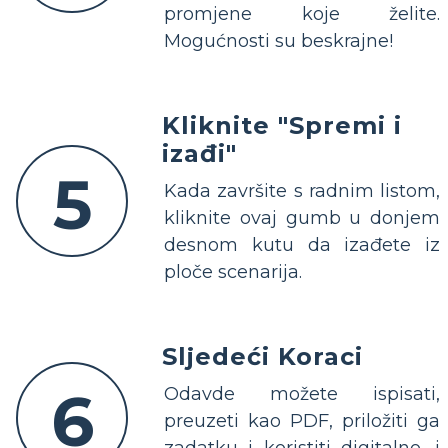
promjene koje želite.
Mogućnosti su beskrajne!
Kliknite "Spremi i
izađi"
5
Kada završite s radnim listom,
kliknite ovaj gumb u donjem
desnom kutu da izađete iz
ploče scenarija.
Sljedeći Koraci
6
Odavde možete ispisati,
preuzeti kao PDF, priložiti ga
zadatku i koristiti digitalno, i