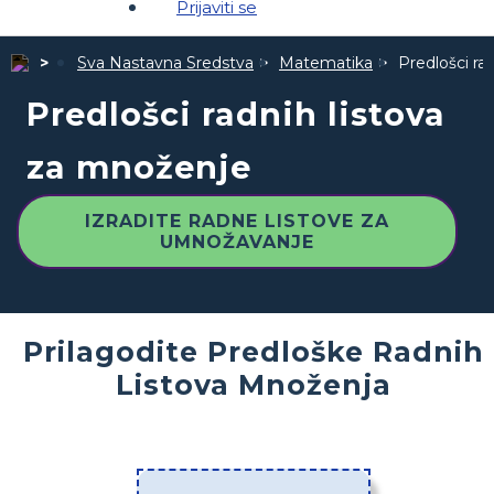
Prijaviti se
Sva Nastavna Sredstva
Matematika
Predlošci ra
Predlošci radnih listova
za množenje
IZRADITE RADNE LISTOVE ZA
UMNOŽAVANJE
Prilagodite Predloške Radnih
Listova Množenja