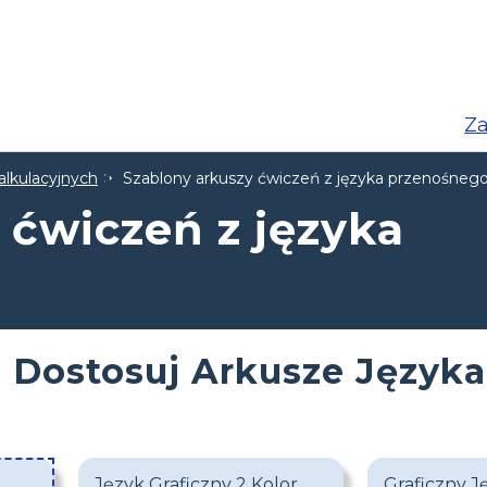
Za
alkulacyjnych
Szablony arkuszy ćwiczeń z języka przenośneg
 ćwiczeń z języka
Dostosuj Arkusze Języka
Język Graficzny 2 Kolor
Graficzny J