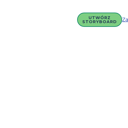
UTWÓRZ
Za
STORYBOARD