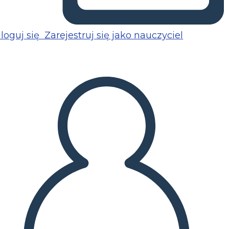
loguj się
Zarejestruj się jako nauczyciel