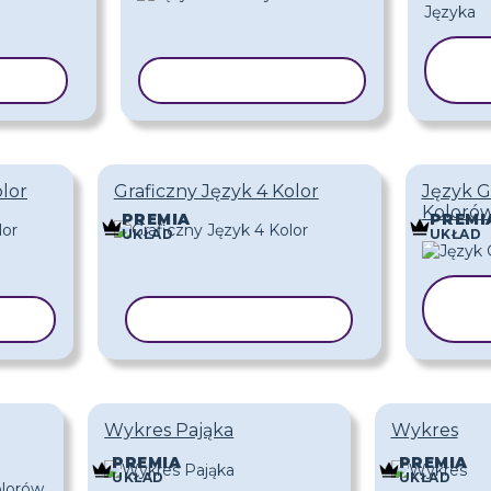
BLON
KOPIUJ SZABLON
S
olor
Graficzny Język 4 Kolor
Język G
Koloró
PREMIA
PREMI
UKŁAD
UKŁAD
LON
KOPIUJ SZABLON
Wykres Pająka
Wykres
PREMIA
PREMIA
UKŁAD
UKŁAD