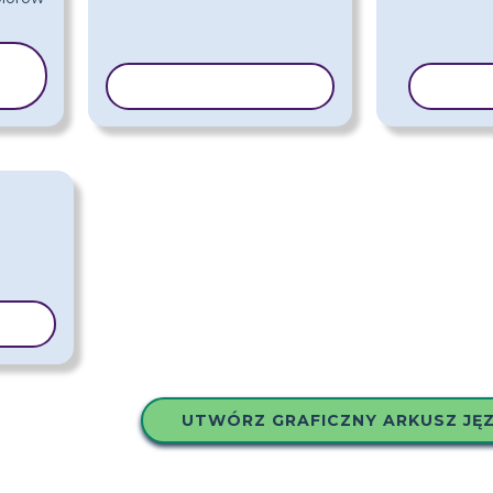
KOPIUJ SZABLON
KOPI
LON
UTWÓRZ GRAFICZNY ARKUSZ JĘ