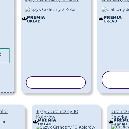
PREMIA
PREMIA
UKŁAD
UKŁAD
Y
KO
KOPIUJ SZABLON
SZ
olor
Język Graficzny 10
Graficz
Kolorów
Języka
PREMIA
PREMI
UKŁAD
UKŁAD