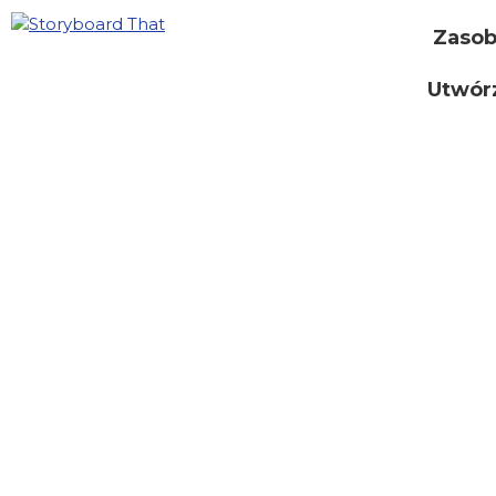
Zaso
Utwór