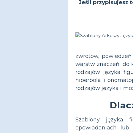
Jeśli przypisujesz 
zwrotów, powiedzeń 
warstw znaczeń, do k
rodzajów języka fig
hiperbola i onomato
rodzajów języka i moż
Dlac
Szablony języka f
opowiadaniach lub 