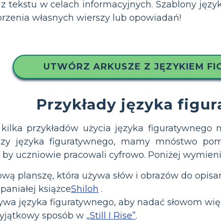
 z tekstu w celach informacyjnych. Szablony ję
rzenia własnych wierszy lub opowiadań!
UTWÓRZ ARKUSZE Z JĘZYKIEM F
Przykłady języka figu
kilka przykładów użycia języka figuratywnego n
zy języka figuratywnego, mamy mnóstwo pomys
, by uczniowie pracowali cyfrowo. Poniżej wymien
ą planszę, która używa słów i obrazów do opisan
paniałej książce
Shiloh
.
ywa języka figuratywnego, aby nadać słowom wię
wyjątkowy sposób w
„Still I Rise”
.