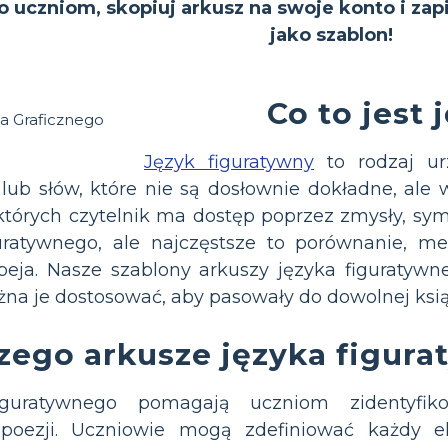
to uczniom, skopiuj arkusz na swoje konto i zap
jako szablon!
Co to jest
Język figuratywny
to rodzaj urz
lub słów, które nie są dosłownie dokładne, ale
tórych czytelnik ma dostęp poprzez zmysły, symb
uratywnego, ale najczęstsze to porównanie, met
peja. Nasze szablony arkuszy języka figuratywn
na je dostosować, aby pasowały do dowolnej książk
zego arkusze języka figur
iguratywnego pomagają uczniom zidentyfi
poezji. Uczniowie mogą zdefiniować każdy el