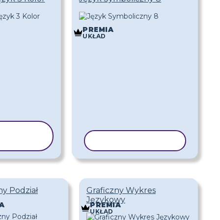
PREMIA
UKŁAD
PIUJ
ABLON
KOPIUJ SZABLON
ny Podział
Graficzny Wykres
Językowy
A
PREMIA
UKŁAD