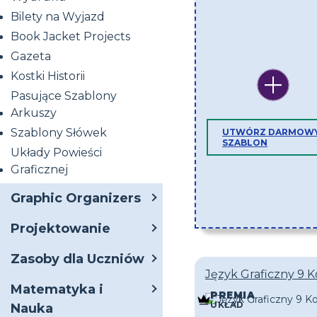
Bilety na Wyjazd
Book Jacket Projects
Gazeta
Kostki Historii
Pasujące Szablony
Arkuszy
Szablony Słówek
UTWÓRZ DARMOW
SZABLON
Układy Powieści
Graficznej
Graphic Organizers
Projektowanie
Zasoby dla Uczniów
Język Graficzny 9 K
Matematyka i
PREMIA
UKŁAD
Nauka