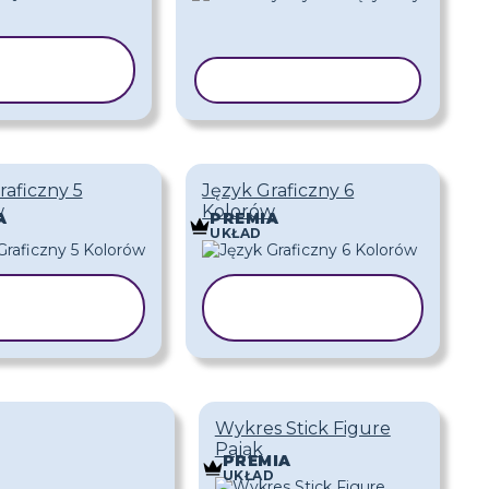
KOPIUJ
ZABLON
KOPIUJ SZABLON
raficzny 5
Język Graficzny 6
w
Kolorów
A
PREMIA
UKŁAD
KOPIUJ
KOPIUJ
SZABLON
SZABLON
Wykres Stick Figure
Pająk
PREMIA
UKŁAD