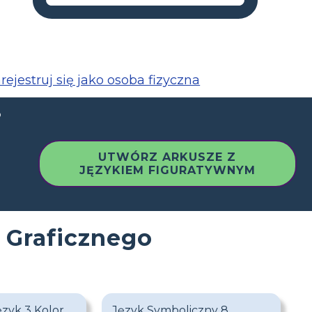
rejestruj się jako osoba fizyczna
o
UTWÓRZ ARKUSZE Z
JĘZYKIEM FIGURATYWNYM
 Graficznego
ęzyk 3 Kolor
Język Symboliczny 8