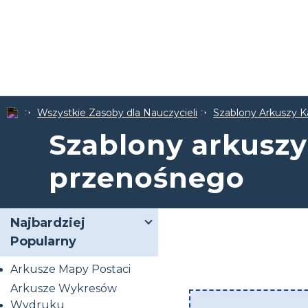
Wszystkie Zasoby dla Nauczycieli
Szablony Arkuszy K
Szablony arkuszy
przenośnego
Najbardziej
Popularny
Arkusze Mapy Postaci
Arkusze Wykresów
Wydruku