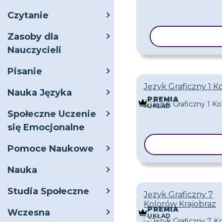
Czytanie
Zasoby dla
KOPIUJ SZA
Nauczycieli
Pisanie
Język Graficzny 1 K
Nauka Języka
PREMIA
UKŁAD
Społeczne Uczenie
się Emocjonalne
KOPIUJ SZAB
Pomoce Naukowe
Nauka
Studia Społeczne
Język Graficzny 7
Kolorów Krajobraz
PREMIA
Wczesna
UKŁAD