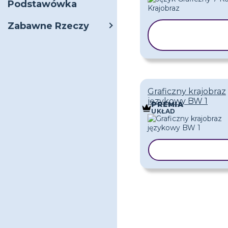
Podstawówka
Zabawne Rzeczy
KOPIUJ
SZABLON
Graficzny krajobraz
językowy BW 1
PREMIA
UKŁAD
KOPIUJ SZAB