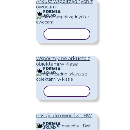
Arkusz współrzędnych z
owocami
PREMIA
UKŁAD
KOPIUJ SZABLON
Współrzędne arkusza z
obiektami w klasie
PREMIA
UKŁAD
KOPIUJ SZABLON
Pasuje do owoców - BW
PREMIA
UKŁAD