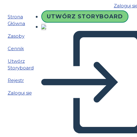
Zaloguj si
UTWÓRZ STORYBOARD
Strona
Główna
Zasoby
Cennik
Utwórz
Storyboard
Rejestr
Zaloguj się