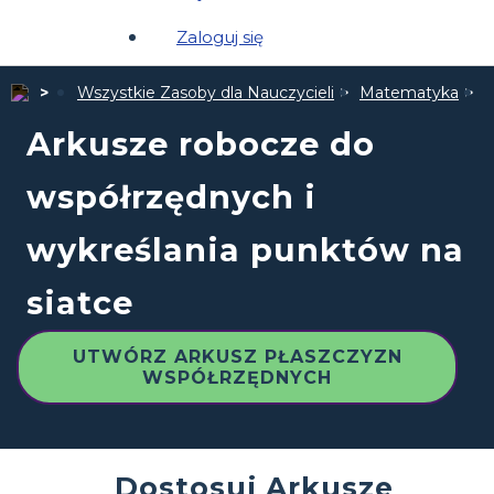
Zaloguj się
Wszystkie Zasoby dla Nauczycieli
Matematyka
A
Arkusze robocze do
współrzędnych i
wykreślania punktów na
siatce
UTWÓRZ ARKUSZ PŁASZCZYZN
WSPÓŁRZĘDNYCH
Dostosuj Arkusze