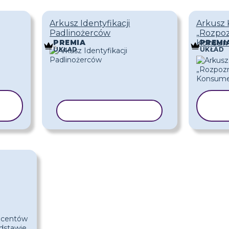
Arkusz Identyfikacji
Arkusz 
Padlinożerców
„Rozpo
Konsum
PREMIA
PREMI
UKŁAD
UKŁAD
KOPIUJ SZABLON