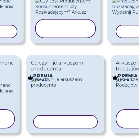
KOPIUJ
LON
SZABLON
KOPI
umenci
Co czyni je arkuszem
Arkusze I
producenta
Rodzajó
PREMIA
PREMIA
UKŁAD
UKŁAD
K
KOPIUJ SZABLON
S