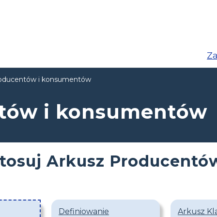
Za
roducentów i konsumentów
ntów i konsumentów
tosuj Arkusz Producent
Definiowanie
Arkusz Kla