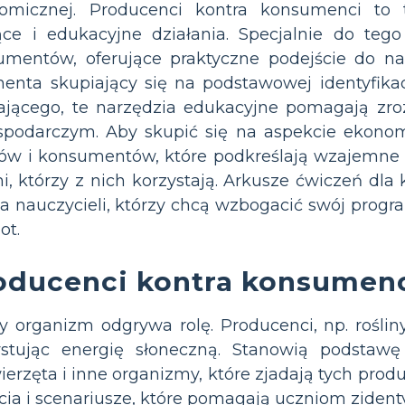
nomicznej. Producenci kontra konsumenci to
ce i edukacyjne działania. Specjalnie do teg
mentów, oferujące praktyczne podejście do nauk
nta skupiający się na podstawowej identyfikacj
jącego, te narzędzia edukacyjne pomagają zroz
ospodarczym. Aby skupić się na aspekcie ekon
ów i konsumentów, które podkreślają wzajemne 
ymi, którzy z nich korzystają. Arkusze ćwiczeń 
la nauczycieli, którzy chcą wzbogacić swój pro
ot.
oducenci kontra konsumen
 organizm odgrywa rolę. Producenci, np. roślin
zystując energię słoneczną. Stanowią podstaw
rzęta i inne organizmy, które zjadają tych pro
cia i scenariusze, które pomagają uczniom zidenty