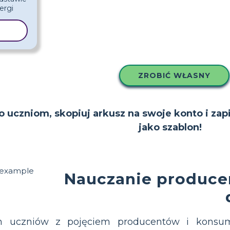
LON
ZROBIĆ WŁASNY
to uczniom, skopiuj arkusz na swoje konto i zap
jako szablon!
Nauczanie produce
h uczniów z pojęciem producentów i konsum