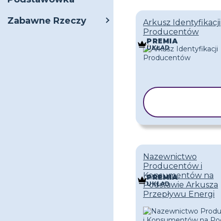
Zabawne Rzeczy
Arkusz Identyfikacji
Producentów
PREMIA
UKŁAD
KOPIUJ
SZABLON
Nazewnictwo
Producentów i
Konsumentów na
PREMIA
UKŁAD
Podstawie Arkusza
Przepływu Energi