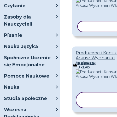
Czytanie
Zasoby dla
Nauczycieli
KOPIUJ SZAB
Pisanie
Nauka Języka
Producenci i Kons
Społeczne Uczenie
Arkusz Wycinania i
Wklejania
PREMIA
się Emocjonalne
UKŁAD
Pomoce Naukowe
Nauka
KOPIUJ
Studia Społeczne
SZABLON
Wczesna
Podstawówka