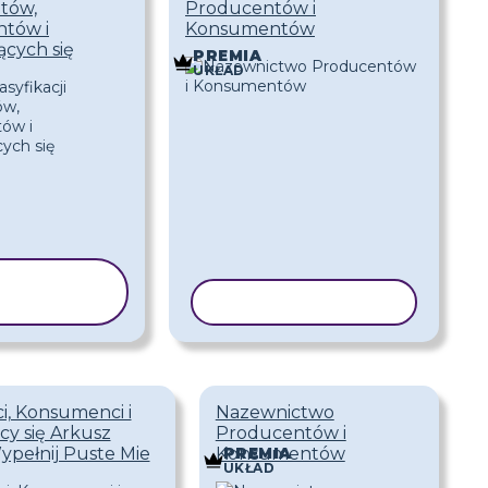
tów,
Producentów i
tów i
Konsumentów
ących się
PREMIA
UKŁAD
OPIUJ
ABLON
KOPIUJ SZABLON
, Konsumenci i
Nazewnictwo
cy się Arkusz
Producentów i
pełnij Puste Mie
Konsumentów
PREMIA
UKŁAD