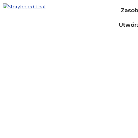
Zaso
Utwór