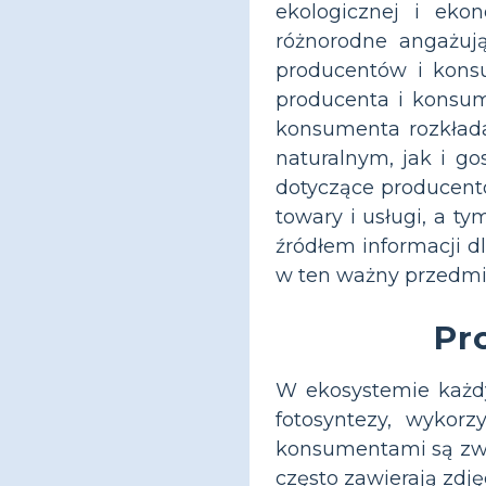
ekologicznej i eko
różnorodne angażują
producentów i konsu
producenta i konsume
konsumenta rozkłada
naturalnym, jak i g
dotyczące producent
towary i usługi, a t
źródłem informacji d
w ten ważny przedmi
Pr
W ekosystemie każdy
fotosyntezy, wykor
konsumentami są zwie
często zawierają zdję