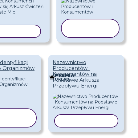
KOPIUJ
UJ SZABLON
SZABLON
dentyfikacji
Nazewnictwo
w Organizmów
Producentów i
Konsumentów na
PREMIA
UKŁAD
Podstawie Arkusza
Przepływu Energi
OPIUJ
ZABLON
KOPIUJ SZABLON