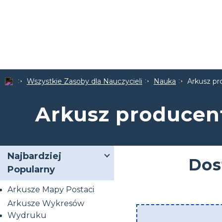
Wszystkie Zasoby dla Nauczycieli
Nauka
Arkusz p
Arkusz produce
Najbardziej
Dos
Popularny
Arkusze Mapy Postaci
Arkusze Wykresów
Wydruku