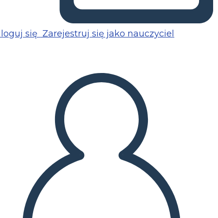
loguj się
Zarejestruj się jako nauczyciel