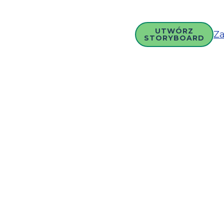
UTWÓRZ
Za
STORYBOARD