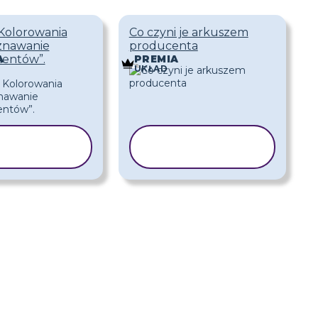
Kolorowania
Co czyni je arkuszem
znawanie
producenta
entów”.
A
PREMIA
UKŁAD
KOPIUJ
KOPIUJ
SZABLON
SZABLON