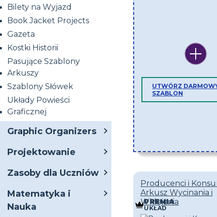
Bilety na Wyjazd
Book Jacket Projects
Gazeta
Kostki Historii
Pasujące Szablony
Arkuszy
Szablony Słówek
UTWÓRZ DARMOW
SZABLON
Układy Powieści
Graficznej
Graphic Organizers
Projektowanie
Zasoby dla Uczniów
Producenci i Kons
Arkusz Wycinania i
Matematyka i
Wklejania
PREMIA
Nauka
UKŁAD