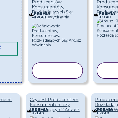
Producentów,
Producen
Konsumentów,
Konsumen
Rozkładających Się:
Rozkładaj
PREMIA
PREMIA
Arkusz Wycinania
UKŁAD
UKŁAD
Y
KOPIUJ
K
SZABLON
SZ
umenci
Czy Jest Producentem,
Producenci
Konsumentem czy
Rozkładają
Rozkładającym? Arkusz
Ćwiczeń Wy
PREMIA
PREMIA
UKŁAD
UKŁAD