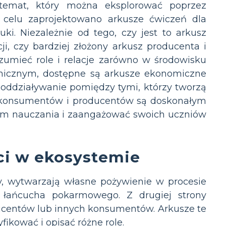
 temat, który można eksplorować poprzez
o celu zaprojektowano arkusze ćwiczeń dla
i. Niezależnie od tego, czy jest to arkusz
i, czy bardziej złożony arkusz producenta i
umieć role i relacje zarówno w środowisku
omicznym, dostępne są arkusze ekonomiczne
oddziaływanie pomiędzy tymi, którzy tworzą
dla konsumentów i producentów są doskonałym
gram nauczania i zaangażować swoich uczniów
ci w ekosystemie
y, wytwarzają własne pożywienie w procesie
ę łańcucha pokarmowego. Z drugiej strony
ducentów lub innych konsumentów. Arkusze te
fikować i opisać różne role.