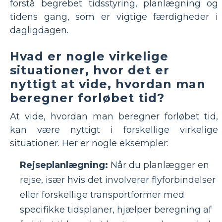
forstå begrebet tidsstyring, planlægning og
tidens gang, som er vigtige færdigheder i
dagligdagen.
Hvad er nogle virkelige
situationer, hvor det er
nyttigt at vide, hvordan man
beregner forløbet tid?
At vide, hvordan man beregner forløbet tid,
kan være nyttigt i forskellige virkelige
situationer. Her er nogle eksempler:
Rejseplanlægning:
Når du planlægger en
rejse, især hvis det involverer flyforbindelser
eller forskellige transportformer med
specifikke tidsplaner, hjælper beregning af