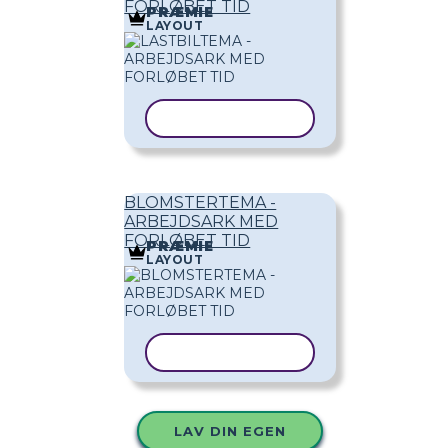
FORLØBET TID
PRÆMIE
LAYOUT
KOPIER SKABELON
BLOMSTERTEMA -
ARBEJDSARK MED
FORLØBET TID
PRÆMIE
LAYOUT
KOPIER SKABELON
LAV DIN EGEN