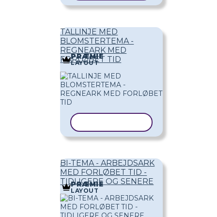
TALLINJE MED
BLOMSTERTEMA -
REGNEARK MED
PRÆMIE
FORLØBET TID
LAYOUT
KOPIER SKABELON
BI-TEMA - ARBEJDSARK
MED FORLØBET TID -
TIDLIGERE OG SENERE
PRÆMIE
LAYOUT