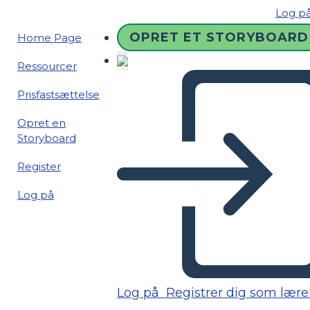
Log p
OPRET ET STORYBOARD
Home Page
Ressourcer
Prisfastsættelse
Opret en
Storyboard
Register
Log på
Log på
Registrer dig som lære