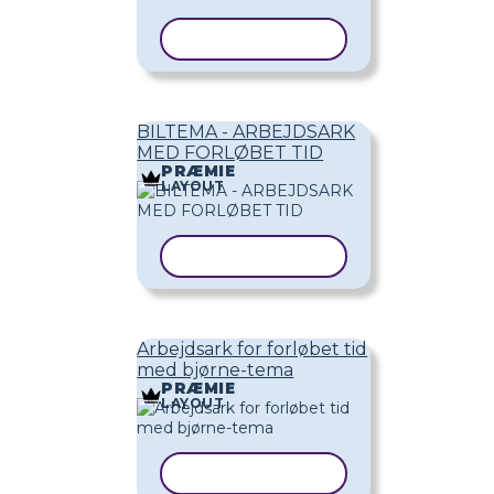
KOPIER SKABELON
BILTEMA - ARBEJDSARK
MED FORLØBET TID
PRÆMIE
LAYOUT
KOPIER SKABELON
Arbejdsark for forløbet tid
med bjørne-tema
PRÆMIE
LAYOUT
KOPIER SKABELON