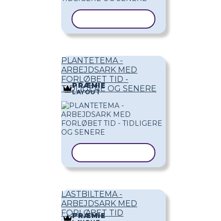
KOPIER SKABELON
PLANTETEMA -
ARBEJDSARK MED
FORLØBET TID -
PRÆMIE
TIDLIGERE OG SENERE
LAYOUT
KOPIER SKABELON
LASTBILTEMA -
ARBEJDSARK MED
FORLØBET TID
PRÆMIE