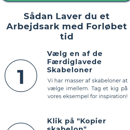
Sådan Laver du et
Arbejdsark med Forløbet
tid
Vælg en af ​​de
Færdiglavede
1
Skabeloner
Vi har masser af skabeloner at
vælge imellem. Tag et kig på
vores eksempel for inspiration!
Klik på "Kopier
skabelon"