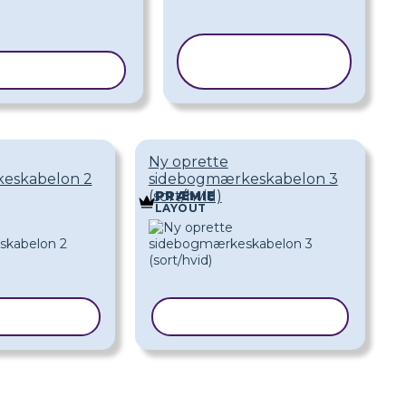
KOPIER
ER SKABELON
SKABELON
Ny oprette
eskabelon 2
sidebogmærkeskabelon 3
(sort/hvid)
PRÆMIE
LAYOUT
SKABELON
KOPIER SKABELON