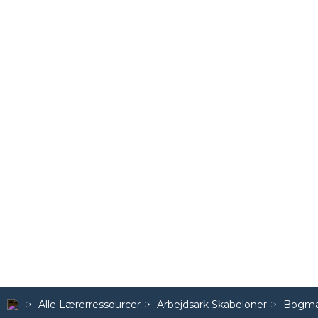
Alle Lærerressourcer
Arbejdsark Skabeloner
Bogmær