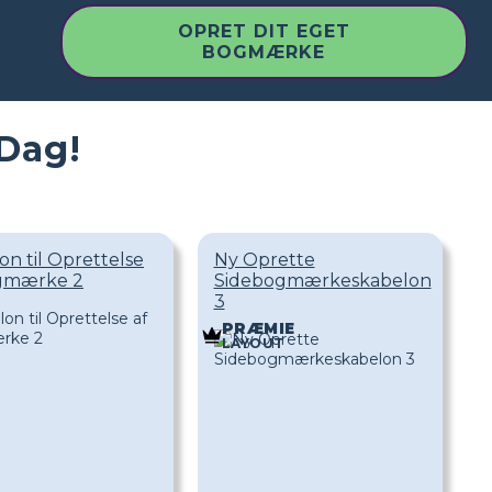
OPRET DIT EGET
BOGMÆRKE
 Dag!
n til Oprettelse
Ny Oprette
ogmærke 2
Sidebogmærkeskabelon
3
PRÆMIE
LAYOUT