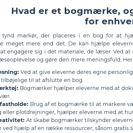
Hvad er et bogmærke, og
for enhve
tynd markør, der placeres i en bog for at hj
meget mere end det. De kan hjælpe eleverne m
il at engagere sig i det materiale, de læser. Ved
læseoplevelse og gøre den mere meningsfuld. Her
æsning:
Ved at give eleverne deres egne personlig
lbøjelige til at afslutte en bog.
ærktøj:
Bogmærker hjælper eleverne med at dokume
vær.
fastholde:
Brug af et bogmærke til at markere væ
 eller plotdrejninger, hjælper eleverne med at hu
ativitet:
At skabe bogmærker tilskynder eleverne 
ed hjælp af en række ressourcer, såsom gratis skab