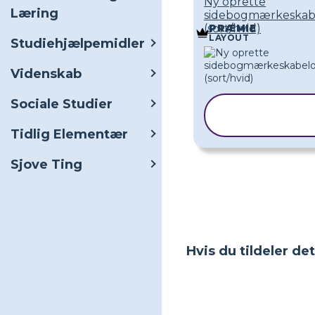
Ny oprette
Læring
sidebogmærkeskab
(sort/hvid)
PRÆMIE
LAYOUT
Studiehjælpemidler
Videnskab
Sociale Studier
KOPIER
SKABELON
Tidlig Elementær
Sjove Ting
Hvis du tildeler de