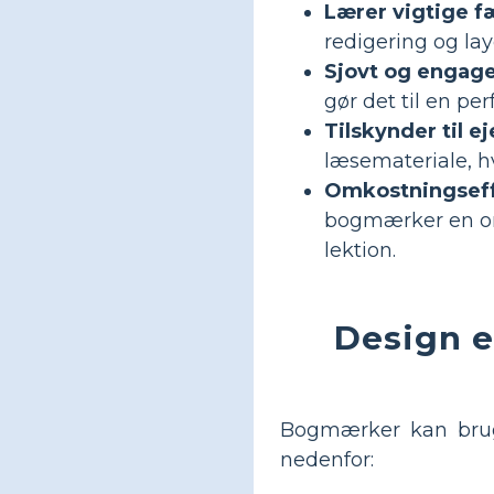
Lærer vigtige f
redigering og la
Sjovt og engag
gør det til en per
Tilskynder til e
læsemateriale, hv
Omkostningseff
bogmærker en omko
lektion.
Design e
Bogmærker kan bruge
nedenfor: