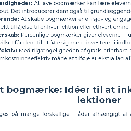
ærdigheder:
At lave bogmærker kan lære elevern
yout. Det introducerer dem også til grundlæggende
erende:
At skabe bogmærker er en sjov og engageren
fekt tilføjelse til enhver lektion eller ethvert emne.
jerskab:
Personlige bogmærker giver eleverne muli
ilket får dem til at føle sig mere investeret i indho
ektiv:
Med tilgængeligheden af gratis printbare
stningseffektiv måde at tilføje et ekstra lag af k
t bogmærke: Idéer til at i
lektioner
s på mange forskellige måder afhængigt af al