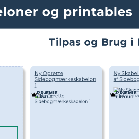
oner og printables
Tilpas og Brug i
Ny Oprette
Ny Skabelo
Sidebogmærkeskabelon
af Sideb
1
PRÆMIE
PRÆMIE
LAYOUT
LAYOUT