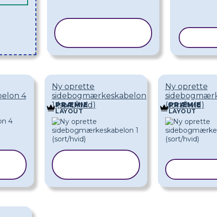
KOPIER
SKABELON
KOPI
Ny oprette
Ny oprette
elon 4
sidebogmærkeskabelon
sidebogmærk
1 (sort/hvid)
(sort/hvid)
PRÆMIE
PRÆMIE
LAYOUT
LAYOUT
KOPIER
SKABELON
KOPIER 