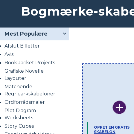
Bogmærke-skabel
Mest Populære
Afslut Billetter
Avis
Book Jacket Projects
Grafiske Novelle
Layouter
Matchende
Regnearkskabeloner
Ordforrådsmaler
Plot Diagram
Worksheets
Story Cubes
OPRET EN GRATIS
SKABELON