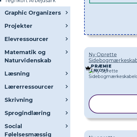
Tegnkort Arbejdsark
Graphic Organizers
Projekter
Elevressourcer
Matematik og
Ny Oprette
Naturvidenskab
Sidebogmærkeskab
PRÆMIE
LAYOUT
Læsning
Lærerressourcer
Skrivning
KOPIER
SKABELON
Sprogindlæring
Social
Følelsesmæssig