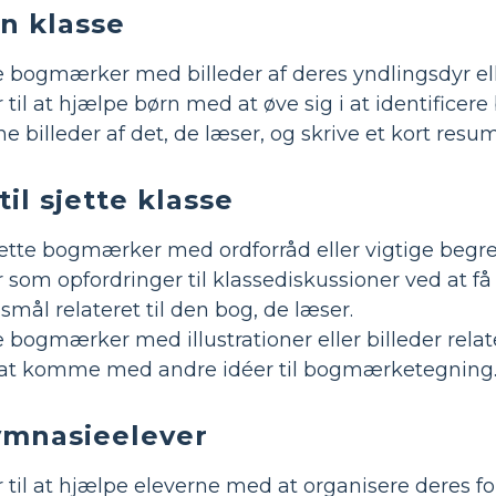
en klasse
 bogmærker med billeder af deres yndlingsdyr elle
l at hjælpe børn med at øve sig i at identificere 
e billeder af det, de læser, og skrive et kort re
til sjette klasse
ette bogmærker med ordforråd eller vigtige begreb
om opfordringer til klassediskussioner ved at få
mål relateret til den bog, de læser.
 bogmærker med illustrationer eller billeder relate
t komme med andre idéer til bogmærketegning
ymnasieelever
il at hjælpe eleverne med at organisere deres for