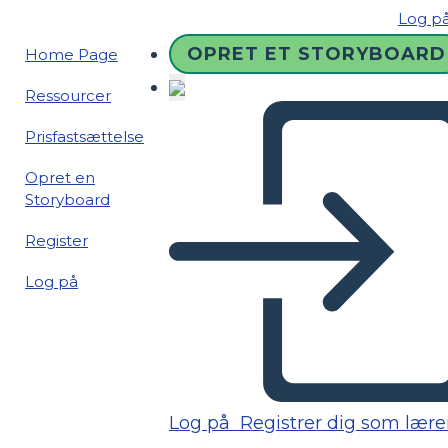
Log p
OPRET ET STORYBOARD
Home Page
Ressourcer
Prisfastsættelse
Opret en
Storyboard
Register
Log på
Log på
Registrer dig som lære