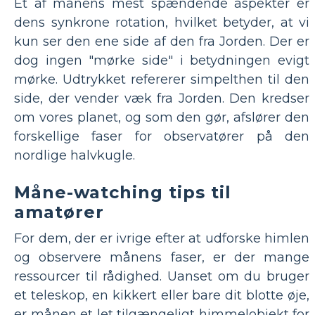
Et af månens mest spændende aspekter er
dens synkrone rotation, hvilket betyder, at vi
kun ser den ene side af den fra Jorden. Der er
dog ingen "mørke side" i betydningen evigt
mørke. Udtrykket refererer simpelthen til den
side, der vender væk fra Jorden. Den kredser
om vores planet, og som den gør, afslører den
forskellige faser for observatører på den
nordlige halvkugle.
Måne-watching tips til
amatører
For dem, der er ivrige efter at udforske himlen
og observere månens faser, er der mange
ressourcer til rådighed. Uanset om du bruger
et teleskop, en kikkert eller bare dit blotte øje,
er månen et let tilgængeligt himmelobjekt for