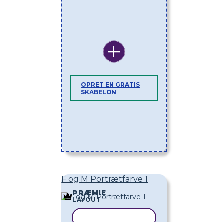
OPRET EN GRATIS
SKABELON
F og M Portrætfarve 1
PRÆMIE
LAYOUT
KOPIER SKABELON