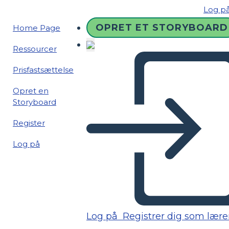
Log p
OPRET ET STORYBOARD
Home Page
Ressourcer
Prisfastsættelse
Opret en
Storyboard
Register
Log på
Log på
Registrer dig som lære