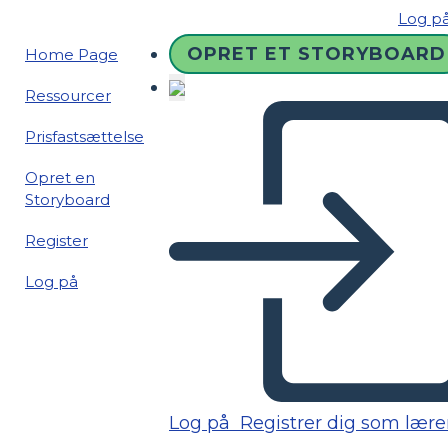
Log p
OPRET ET STORYBOARD
Home Page
Ressourcer
Prisfastsættelse
Opret en
Storyboard
Register
Log på
Log på
Registrer dig som lære