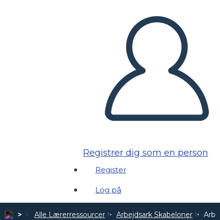
Registrer dig som en person
Register
Log på
Alle Lærerressourcer
Arbejdsark Skabeloner
Arbe