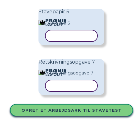
Stavepapir 5
PRÆMIE
LAYOUT
KOPIER SKABELON
Retskrivningsopgave 7
PRÆMIE
LAYOUT
KOPIER SKABELON
OPRET ET ARBEJDSARK TIL STAVETEST