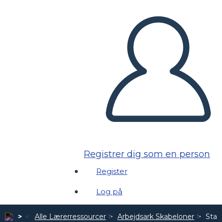
Registrer dig som en person
Register
Log på
Alle Lærerressourcer
Arbejdsark Skabeloner
Stav