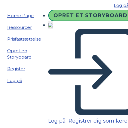
Log p
OPRET ET STORYBOARD
Home Page
Ressourcer
Prisfastsættelse
Opret en
Storyboard
Register
Log på
Log på
Registrer dig som lære