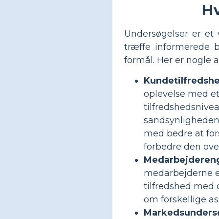
H
Undersøgelser er et 
træffe informerede b
formål. Her er nogle 
Kundetilfredsh
oplevelse med et
tilfredshedsnivea
sandsynligheden 
med bedre at for
forbedre den ov
Medarbejderen
medarbejderne e
tilfredshed med 
om forskellige as
Markedsundersø