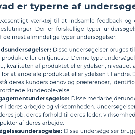
vad er typerne af undersøg
væsentligt værktøj til at indsamle feedback og
eslutninger. Der er forskellige typer undersøgel
af de mest almindelige typer undersøgelser:
edsundersøgelser:
Disse undersøgelser bruges t
 produkt eller en tjeneste. Denne type undersø
u, kvaliteten af produktet eller ydelsen, niveauet
for at anbefale produktet eller ydelsen til andr
stå deres kunders behov og præferencer, identific
erordnede kundeoplevelse.
gagementundersøgelse:
Disse medarbejderunder
r i deres arbejde og virksomheden. Undersøgelse
deres job, deres forhold til deres leder, virkso
pekter af deres arbejde.
gelsesundersøgelse:
Disse undersøgelser bruge