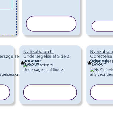
KOPIER
SKABELON
KOPIE
Ny Skabelon til
Ny Skabelon
ersøgelsesskabelon
Undersøgelse af Side 3
Oprettelse 
Sideunders
PRÆMIE
PRÆMIE
LAYOUT
LAYOUT
KOPIER
KO
SKABELON
SKA