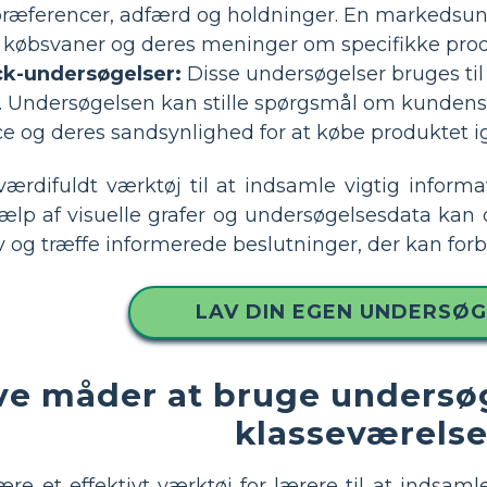
præferencer, adfærd og holdninger. En markedsun
 købsvaner og deres meninger om specifikke produk
k-undersøgelser:
Disse undersøgelser bruges til
t. Undersøgelsen kan stille spørgsmål om kundens
 og deres sandsynlighed for at købe produktet i
værdifuldt værktøj til at indsamle vigtig inform
lp af visuelle grafer og undersøgelsesdata kan 
og træffe informerede beslutninger, der kan forbe
LAV DIN EGEN UNDERSØG
ive måder at bruge undersø
klasseværelse
e et effektivt værktøj for lærere til at indsaml