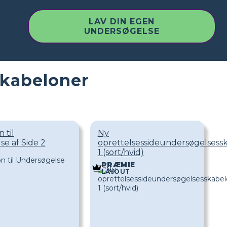
LAV DIN EGEN
UNDERSØGELSE
skabeloner
 til
Ny
e af Side 2
oprettelsessideundersøgelsess
1 (sort/hvid)
PRÆMIE
LAYOUT