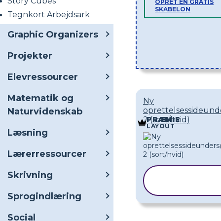
Story Cubes
OPRET EN GRATIS
SKABELON
Tegnkort Arbejdsark
Graphic Organizers
Projekter
Elevressourcer
Matematik og
Ny
oprettelsessideund
Naturvidenskab
2 (sort/hvid)
PRÆMIE
LAYOUT
Læsning
Lærerressourcer
Skrivning
KOPIER
SKABELON
Sprogindlæring
Social