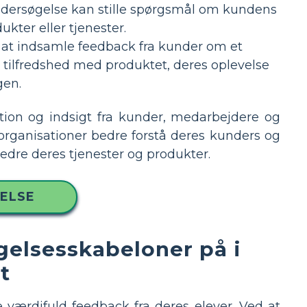
dersøgelse kan stille spørgsmål om kundens
ter eller tjenester.
 at indsamle feedback fra kunder om et
 tilfredshed med produktet, deres oplevelse
gen.
ation og indsigt fra kunder, medarbejdere og
organisationer bedre forstå deres kunders og
dre deres tjenester og produkter.
ELSE
gelsesskabeloner på i
t
e værdifuld feedback fra deres elever. Ved at