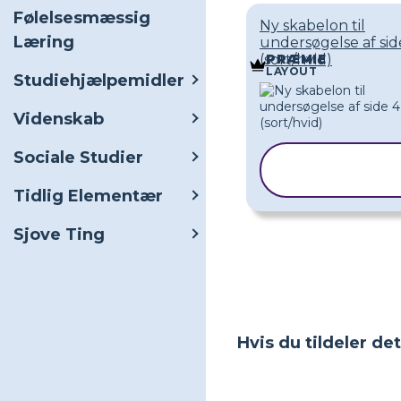
Følelsesmæssig
Ny skabelon til
Læring
undersøgelse af sid
(sort/hvid)
PRÆMIE
LAYOUT
Studiehjælpemidler
Videnskab
Sociale Studier
KOPIER
SKABELON
Tidlig Elementær
Sjove Ting
Hvis du tildeler de