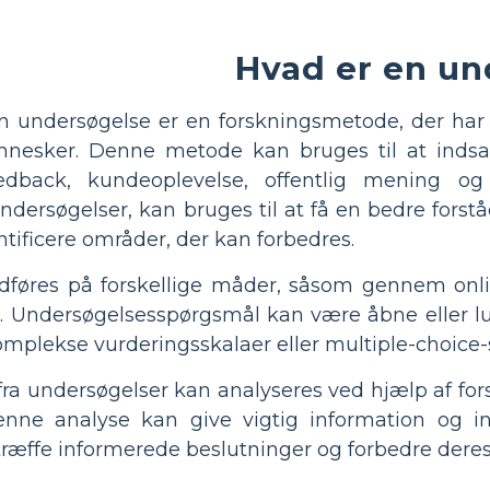
Hvad er en un
n undersøgelse er en forskningsmetode, der har t
nesker. Denne metode kan bruges til at inds
edback, kundeoplevelse, offentlig mening og 
ersøgelser, kan bruges til at få en bedre forstå
ntificere områder, der kan forbedres.
føres på forskellige måder, såsom gennem onlin
. Undersøgelsesspørgsmål kan være åbne eller luk
omplekse vurderingsskalaer eller multiple-choice
a undersøgelser kan analyseres ved hjælp af forsk
 Denne analyse kan give vigtig information og 
træffe informerede beslutninger og forbedre dere