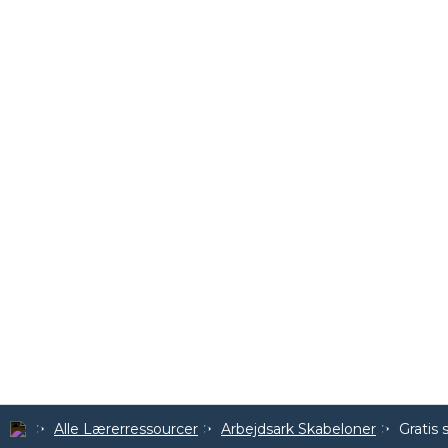
Alle Lærerressourcer
Arbejdsark Skabeloner
Gratis