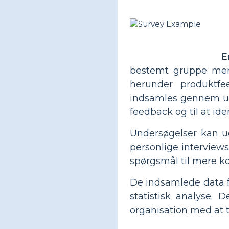
E
bestemt gruppe men
herunder produktfe
indsamles gennem und
feedback og til at ide
Undersøgelser kan ud
personlige interviews
spørgsmål til mere k
De indsamlede data fr
statistisk analyse.
organisation med at 