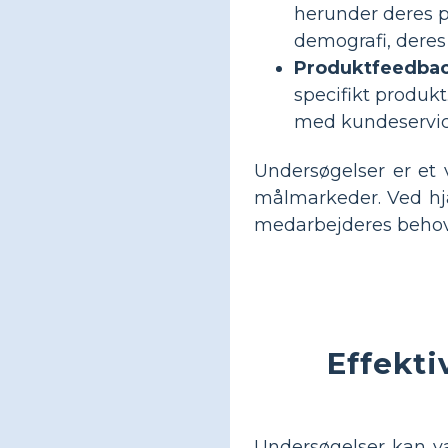
herunder deres 
demografi, deres
Produktfeedbac
specifikt produk
med kundeservice
Undersøgelser er et 
målmarkeder. Ved hjæ
medarbejderes behov 
Effekt
Undersøgelser kan vær