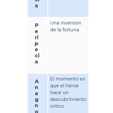
a
Una inversión
P
de la fortuna
e
ri
p
e
ci
a
El momento en
A
que el héroe
n
hace un
a
g
descubrimiento
n
crítico.
o