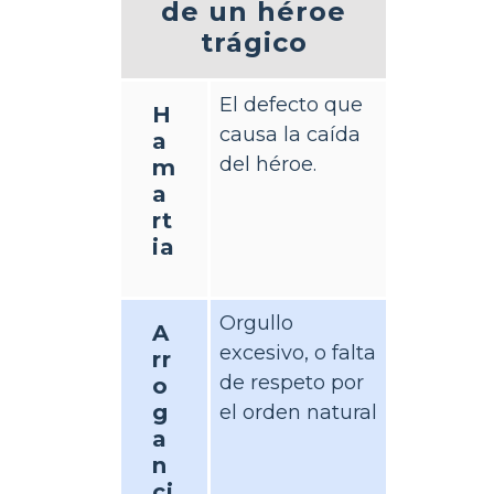
de un héroe
trágico
El defecto que
H
causa la caída
a
del héroe.
m
a
rt
ia
Orgullo
A
excesivo, o falta
rr
de respeto por
o
g
el orden natural
a
n
ci