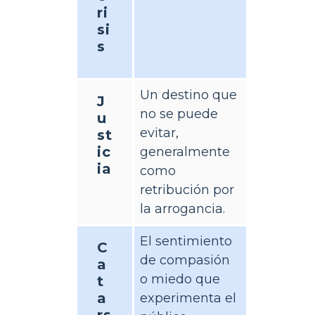
ri
si
s
Un destino que
J
no se puede
u
evitar,
st
ic
generalmente
ia
como
retribución por
la arrogancia.
El sentimiento
C
de compasión
a
o miedo que
t
a
experimenta el
rs