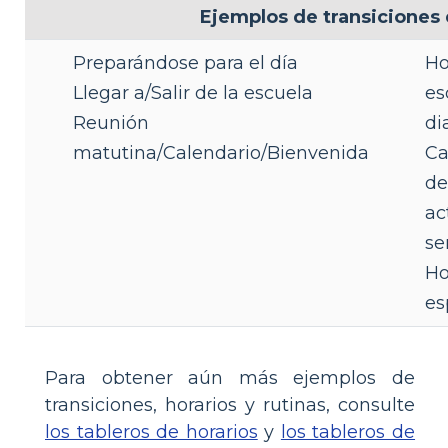
Ejemplos de transiciones d
Preparándose para el día
Ho
Llegar a/Salir de la escuela
es
Reunión
di
matutina/Calendario/Bienvenida
Ca
de
ac
se
Ho
es
Para obtener aún más ejemplos de
transiciones, horarios y rutinas, consulte
los tableros de horarios
y
los tableros de