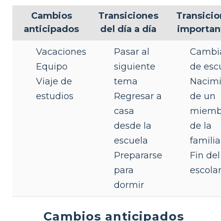
Cambios
Transiciones
Transicio
anticipados
del día a día
importan
Vacaciones
Pasar al
Cambi
Equipo
siguiente
de esc
Viaje de
tema
Nacimi
estudios
Regresar a
de un
casa
miemb
desde la
de la
escuela
familia
Prepararse
Fin de
para
escola
dormir
Cambios anticipados