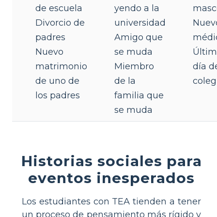
de escuela
yendo a la
masc
Divorcio de
universidad
Nuev
padres
Amigo que
médi
Nuevo
se muda
Últi
matrimonio
Miembro
día d
de uno de
de la
coleg
los padres
familia que
se muda
Historias sociales para
eventos inesperados
Los estudiantes con TEA tienden a tener
un proceso de pensamiento más rígido y