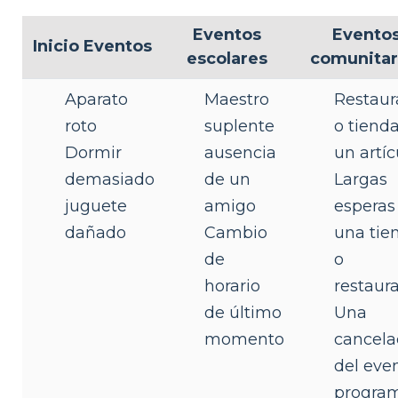
Eventos
Evento
Inicio Eventos
escolares
comunitar
Aparato
Maestro
Restaur
roto
suplente
o tienda
Dormir
ausencia
un artíc
demasiado
de un
Largas
juguete
amigo
esperas
dañado
Cambio
una tie
de
o
horario
restaur
de último
Una
momento
cancela
del eve
progra