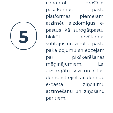
izmantot drošības
pasākumus e-pasta
platformās, piemēram,
atzīmēt aizdomīgus e-
5
pastus kā surogātpastu,
bloķēt nevēlamus
sūtītājus un ziņot e-pasta
pakalpojumu sniedzējam
par pikšķerēšanas
mēģinājumiem. Lai
aizsargātu sevi un citus,
demonstrējiet aizdomīgu
e-pasta ziņojumu
atzīmēšanu un ziņošanu
par tiem.