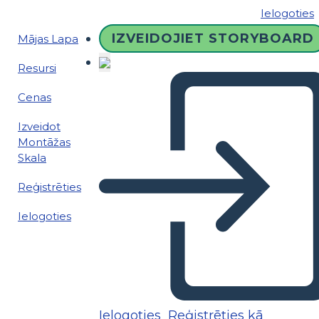
Ielogoties
IZVEIDOJIET STORYBOARD
Mājas Lapa
Resursi
Cenas
Izveidot
Montāžas
Skala
Reģistrēties
Ielogoties
Ielogoties
Reģistrēties kā