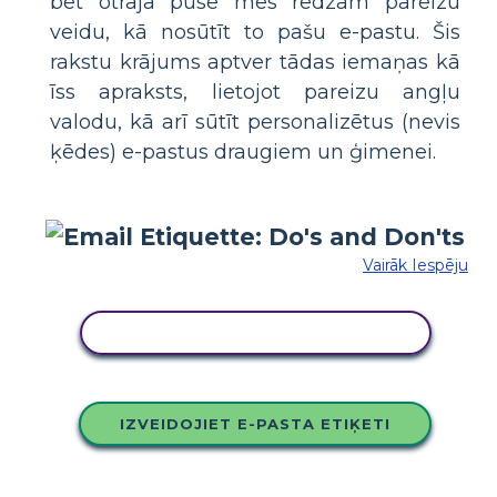
bet otrajā pusē mēs redzam pareizu
veidu, kā nosūtīt to pašu e-pastu. Šis
rakstu krājums aptver tādas iemaņas kā
īss apraksts, lietojot pareizu angļu
valodu, kā arī sūtīt personalizētus (nevis
ķēdes) e-pastus draugiem un ģimenei.
Vairāk Iespēju
KOPĒJIET ŠO STĀSTU TABULU
IZVEIDOJIET E-PASTA ETIĶETI