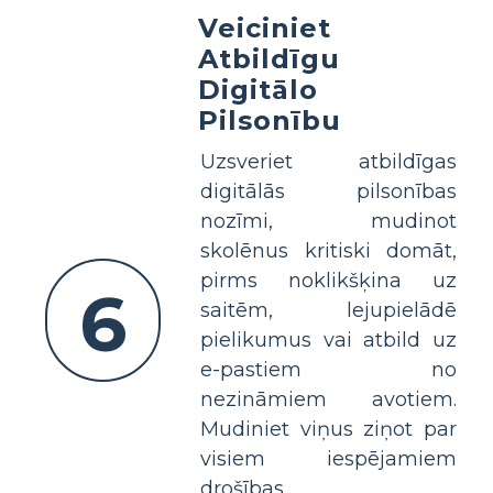
Veiciniet
Atbildīgu
Digitālo
Pilsonību
Uzsveriet atbildīgas
digitālās pilsonības
nozīmi, mudinot
skolēnus kritiski domāt,
pirms noklikšķina uz
6
saitēm, lejupielādē
pielikumus vai atbild uz
e-pastiem no
nezināmiem avotiem.
Mudiniet viņus ziņot par
visiem iespējamiem
drošības