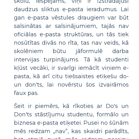
skolu, iespējams, viņi ir izstrādājuši
daudzus sliktus e-pasta ieradumus. Lai
gan e-pasta vēstules draugiem var būt
saīsinātas ar saīsinājumiem, tajās nav
oficiālas e-pasta struktūras, un tās tiek
nosūtītas divās no rīta, tas nav veids, kā
skolēniem būtu jāformulē darba
intervijas turpinājums. Tā kā studenti
kļūst vecāki, ir svarīgi iemācīt viņiem e-
pasta, kā arī citu tiešsaistes etiķešu do-
un don'ts, lai novērstu šos izvairāmos
faux pas.
Šeit ir piemērs, kā rīkoties ar Do's un
Don'ts stāstījumu studentu, formālo un
biznesa e-pasta etiķetei. Pusei no šūnām
mēs redzam „nav”, kas skaidri parādīts,