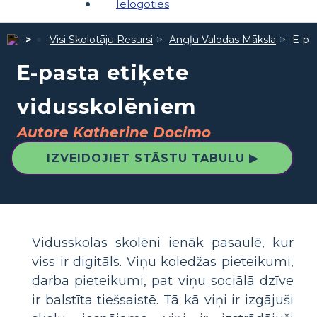
Ielogoties
Visi Skolotāju Resursi
Angļu Valodas Māksla
E-pa
E-pasta etiķete
vidusskolēniem
Autore Katherine Docimo
IZVEIDOJIET STĀSTU TABULU ▶
Vidusskolas skolēni ienāk pasaulē, kur
viss ir digitāls. Viņu koledžas pieteikumi,
darba pieteikumi, pat viņu sociālā dzīve
ir balstīta tiešsaistē. Tā kā viņi ir izgājuši