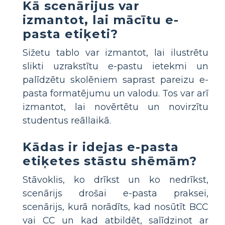
Kā scenārijus var
izmantot, lai mācītu e-
pasta etiķeti?
Sižetu tablo var izmantot, lai ilustrētu
slikti uzrakstītu e-pastu ietekmi un
palīdzētu skolēniem saprast pareizu e-
pasta formatējumu un valodu. Tos var arī
izmantot, lai novērtētu un novirzītu
studentus reāllaikā.
Kādas ir idejas e-pasta
etiķetes stāstu shēmām?
Stāvoklis, ko drīkst un ko nedrīkst,
scenārijs drošai e-pasta praksei,
scenārijs, kurā norādīts, kad nosūtīt BCC
vai CC un kad atbildēt, salīdzinot ar