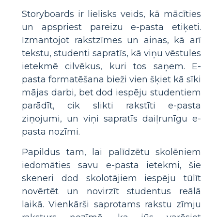
Storyboards ir lielisks veids, kā mācīties
un apspriest pareizu e-pasta etiķeti.
Izmantojot rakstzīmes un ainas, kā arī
tekstu, studenti sapratīs, kā viņu vēstules
ietekmē cilvēkus, kuri tos saņem. E-
pasta formatēšana bieži vien šķiet kā sīki
mājas darbi, bet dod iespēju studentiem
parādīt, cik slikti rakstīti e-pasta
ziņojumi, un viņi sapratīs daiļrunīgu e-
pasta nozīmi.
Papildus tam, lai palīdzētu skolēniem
iedomāties savu e-pasta ietekmi, šie
skeneri dod skolotājiem iespēju tūlīt
novērtēt un novirzīt studentus reālā
laikā. Vienkārši saprotams rakstu zīmju