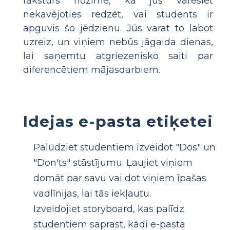
raksturs nozīmē, ka jūs varēsiet
nekavējoties redzēt, vai students ir
apguvis šo jēdzienu. Jūs varat to labot
uzreiz, un viņiem nebūs jāgaida dienas,
lai saņemtu atgriezenisko saiti par
diferencētiem mājasdarbiem.
Idejas e-pasta etiķetei
Palūdziet studentiem izveidot "Dos" un
"Don'ts" stāstījumu. Ļaujiet viņiem
domāt par savu vai dot viņiem īpašas
vadlīnijas, lai tās iekļautu.
Izveidojiet storyboard, kas palīdz
studentiem saprast, kādi e-pasta