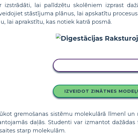
r izstrādāti, lai palīdzētu skolēniem izprast d
eidojiet stāstījuma plānus, lai apskatītu procesu
nu, lai aprakstītu, kas notiek katrā posmā.
KOPĒJIET ŠO STĀSTU TABU
IZVEIDOT ZINĀTNES MODEĻ
aplūkot gremošanas sistēmu molekulārā līmenī u
ntojamās daļās. Studenti var izmantot dažādas f
tu saites starp molekulām.