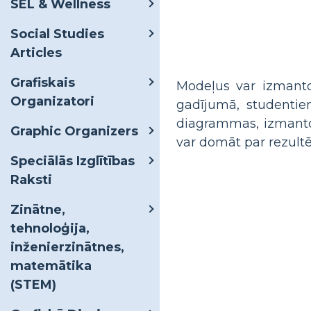
SEL & Wellness
Social Studies
Articles
Grafiskais
Modeļus var izmantot
Organizatori
gadījumā, studentiem
diagrammas, izmantoj
Graphic Organizers
var domāt par rezult
Speciālās Izglītības
Raksti
Zinātne,
tehnoloģija,
inženierzinātnes,
matemātika
(STEM)