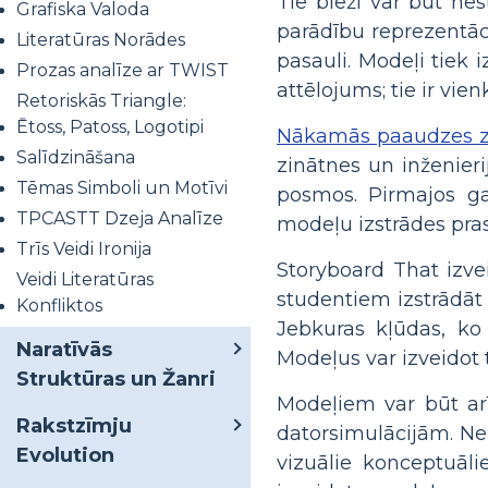
Tie bieži var būt nes
Grafiska Valoda
parādību reprezentāci
Literatūras Norādes
pasauli. Modeļi tiek 
Prozas analīze ar TWIST
attēlojums; tie ir vie
Retoriskās Triangle:
Ētoss, Patoss, Logotipi
Nākamās paaudzes zi
Salīdzināšana
zinātnes un inženieri
Tēmas Simboli un Motīvi
posmos. Pirmajos gad
TPCASTT Dzeja Analīze
modeļu izstrādes pras
Trīs Veidi Ironija
Storyboard That izvei
Veidi Literatūras
studentiem izstrādāt 
Konfliktos
Jebkuras kļūdas, ko 
Naratīvās
Modeļus var izveidot
Struktūras un Žanri
Modeļiem var būt ar
Rakstzīmju
datorsimulācijām. Ne 
Evolution
vizuālie konceptuāli