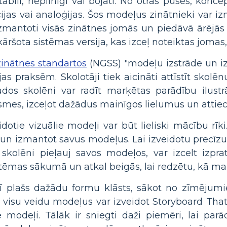
tabili, nepilnīgi vai bojāti. No otras puses, konce
jas vai analoģijas. Šos modeļus zinātnieki var iz
izmantoti visās zinātnes jomās un piedāvā ārējās 
nkāršota sistēmas versija, kas izceļ noteiktas jomas,
nātnes standartos
(NGSS) "modeļu izstrāde un i
jas praksēm. Skolotāji tiek aicināti attīstīt sko
os skolēni var radīt marķētas parādību ilustrā
mes, izceļot dažādus mainīgos lielumus un attiec
dotie vizuālie modeļi var būt lieliski mācību rīki.
un izmantot savus modeļus. Lai izveidotu precīzu 
skolēni pieļauj savos modeļos, var izcelt izpra
 tēmas sākumā un atkal beigās, lai redzētu, kā m
ī plašs dažādu formu klāsts, sākot no zīmējum
visu veidu modeļus var izveidot Storyboard That, 
e modeļi. Tālāk ir sniegti daži piemēri, lai parā