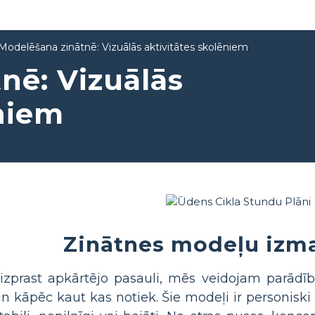
Modelēšana zinātnē: Vizuālās aktivitātes skolēniem
nē: Vizuālās
ēniem
Zinātnes modeļu izm
izprast apkārtējo pasauli, mēs veidojam parād
n kāpēc kaut kas notiek. Šie modeļi ir personiski