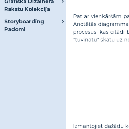
Grafiskā Dizainera
Rakstu Kolekcija
Pat ar vienkāršām pa
Storyboarding
Anotētās diagrammas i
Padomi
procesus, kas citādi
"tuvinātu" skatu uz n
Izmantojiet dažādu ķe