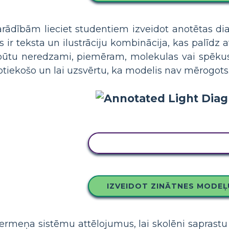
rādībām lieciet studentiem izveidot anotētas dia
r teksta un ilustrāciju kombinācija, kas palīdz a
 būtu neredzami, piemēram, molekulas vai spēkus. 
otiekošo un lai uzsvērtu, ka modelis nav mērogots
KOPĒJIET ŠO STĀSTU TABU
IZVEIDOT ZINĀTNES MODEĻ
rmeņa sistēmu attēlojumus, lai skolēni saprastu 