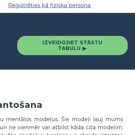
Reģistrēties kā fiziska persona
IZVEIDOJIET STĀSTU
TABULU ▶
antošana
ību mentālos modeļus. Šie modeļi ļauj mums
 un ne vienmēr var atbilst kāda cita modelim.