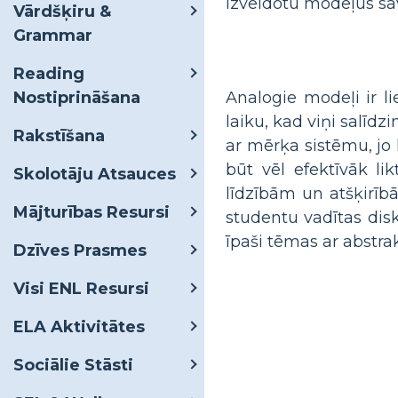
izveidotu modeļus sa
Vārdšķiru &
Grammar
Reading
Nostiprināšana
Analogie modeļi ir li
laiku, kad viņi salīdz
Rakstīšana
ar mērķa sistēmu, jo 
būt vēl efektīvāk li
Skolotāju Atsauces
līdzībām un atšķirībā
Mājturības Resursi
studentu vadītas disk
īpaši tēmas ar abstr
Dzīves Prasmes
Visi ENL Resursi
ELA Aktivitātes
Sociālie Stāsti