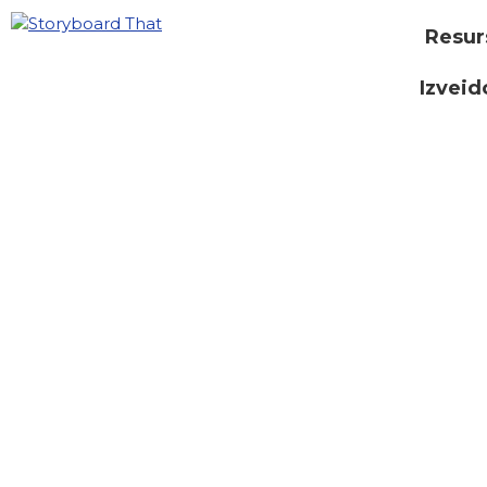
Resur
Izveid