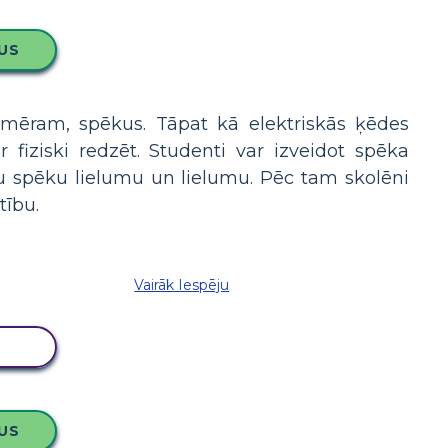
US
piemēram, spēkus. Tāpat kā elektriskās ķēdes
fiziski redzēt. Studenti var izveidot spēka
tu spēku lielumu un lielumu. Pēc tam skolēni
tību.
Vairāk Iespēju
LU
US