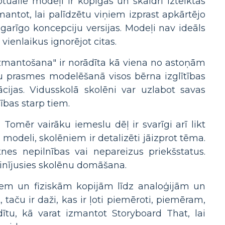
ptuālie modeļi ir kopīgas un skaidri izteiktas
mantot, lai palīdzētu viņiem izprast apkārtējo
garīgo koncepciju versijas. Modeļi nav ideāls
 vienlaikus ignorējot citas.
zmantošana" ir norādīta kā viena no astoņām
lēnu prasmes modelēšanā visos bērna izglītības
cijas. Vidusskolā skolēni var uzlabot savas
ības starp tiem.
 Tomēr vairāku iemeslu dēļ ir svarīgi arī likt
modeli, skolēniem ir detalizēti jāizprot tēma.
tnes nepilnības vai nepareizus priekšstatus.
ainījusies skolēnu domāšana.
iem un fiziskām kopijām līdz analoģijām un
taču ir daži, kas ir ļoti piemēroti, piemēram,
dītu, kā varat izmantot Storyboard That, lai