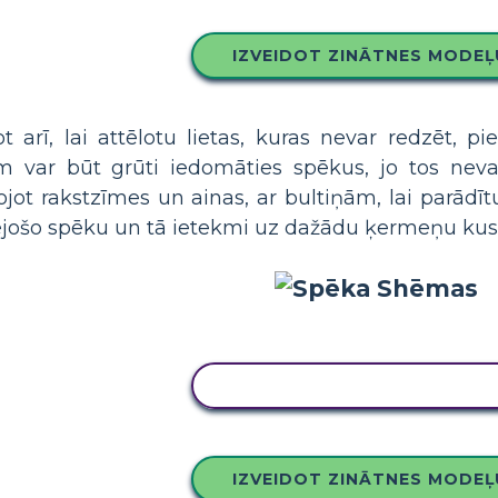
IZVEIDOT ZINĀTNES MODEĻ
 arī, lai attēlotu lietas, kuras nevar redzēt, 
 var būt grūti iedomāties spēkus, jo tos nevar 
ot rakstzīmes un ainas, ar bultiņām, lai parādī
ējošo spēku un tā ietekmi uz dažādu ķermeņu kus
KOPĒJIET ŠO STĀSTU TABU
IZVEIDOT ZINĀTNES MODEĻ