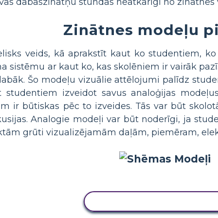
vās dabaszinātņu stundās neatkarīgi no zinātnes 
Zinātnes modeļu p
elisks veids, kā aprakstīt kaut ko studentiem, ko
ina sistēmu ar kaut ko, kas skolēniem ir vairāk paz
labāk. Šo modeļu vizuālie attēlojumi palīdz stude
kt studentiem izveidot savus analoģijas modeļus
m ir būtiskas pēc to izveides. Tās var būt skolot
usijas. Analogie modeļi var būt noderīgi, ja stu
aktām grūti vizualizējamām daļām, piemēram, el
KOPĒJIET ŠO STĀSTU TABU