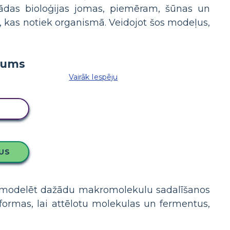
ažādas bioloģijas jomas, piemēram, šūnas un
s, kas notiek organismā. Veidojot šos modeļus,
Vairāk Iespēju
LU
US
n modelēt dažādu makromolekulu sadalīšanos
ormas, lai attēlotu molekulas un fermentus,