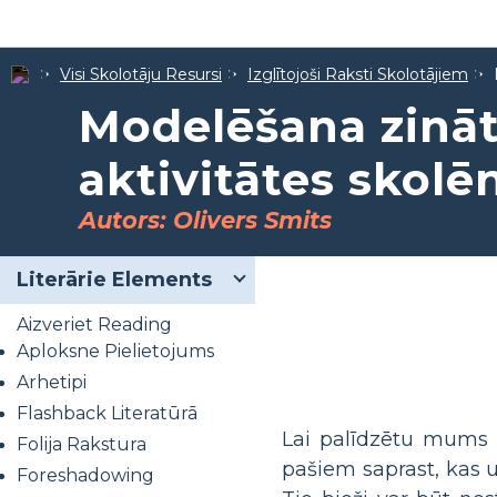
Visi Skolotāju Resursi
Izglītojoši Raksti Skolotājiem
Modelēšana zināt
aktivitātes skol
Autors: Olivers Smits
Literārie Elements
Aizveriet Reading
Aploksne Pielietojums
Arhetipi
Flashback Literatūrā
Lai palīdzētu mums 
Folija Rakstura
pašiem saprast, kas u
Foreshadowing