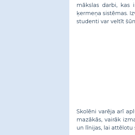
mākslas darbi, kas i
ķermeņa sistēmas. Izv
studenti var veltīt šū
Skolēni varēja arī 
mazākās, vairāk izma
un līnijas, lai attēlo