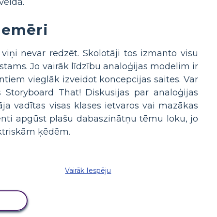
veida.
iemēri
 viņi nevar redzēt. Skolotāji tos izmanto visu
īstams. Jo vairāk līdzību analoģijas modelim ir
ntiem vieglāk izveidot koncepcijas saites. Var
 Storyboard That! Diskusijas par analoģijas
āja vadītas visas klases ietvaros vai mazākas
denti apgūst plašu dabaszinātņu tēmu loku, jo
ektriskām ķēdēm.
Vairāk Iespēju
LU