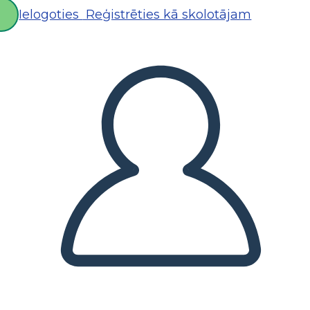
Ielogoties
Reģistrēties kā skolotājam
D