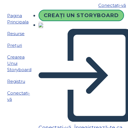
Conectați-vă
CREAȚI UN STORYBOARD
Pagina
Principala
Resurse
Prețuri
Crearea
Unui
Storyboard
Registru
Conectați-
vă
Conectați-vă
Înregistrează-te ca