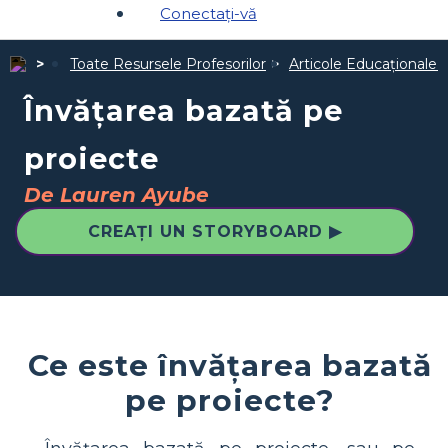
Conectați-vă
Toate Resursele Profesorilor
Articole Educaționale 
Învățarea bazată pe
proiecte
De Lauren Ayube
CREAȚI UN STORYBOARD ▶
Ce este învățarea bazată
pe proiecte?