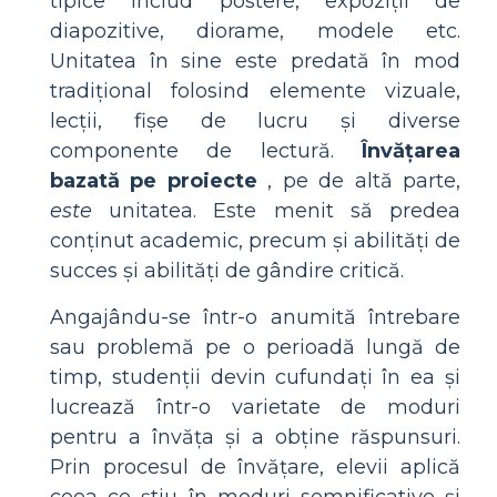
tipice includ postere, expoziții de
diapozitive, diorame, modele etc.
Unitatea în sine este predată în mod
tradițional folosind elemente vizuale,
lecții, fișe de lucru și diverse
componente de lectură.
Învățarea
bazată pe proiecte
, pe de altă parte,
este
unitatea. Este menit să predea
conținut academic, precum și abilități de
succes și abilități de gândire critică.
Angajându-se într-o anumită întrebare
sau problemă pe o perioadă lungă de
timp, studenții devin cufundați în ea și
lucrează într-o varietate de moduri
pentru a învăța și a obține răspunsuri.
Prin procesul de învățare, elevii aplică
ceea ce știu în moduri semnificative și