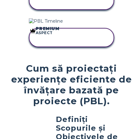
STORYBOARD
PREMIUM
ASPECT
COPIAȚI ACEST
STORYBOARD
Cum să proiectați
experiențe eficiente de
învățare bazată pe
proiecte (PBL).
Definiți
Scopurile și
Obiectivele de