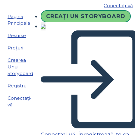
Conectați-vă
CREAȚI UN STORYBOARD
Pagina
Principala
Resurse
Prețuri
Crearea
Unui
Storyboard
Registru
Conectați-
vă
Conectați-vă
Înregistrează-te ca