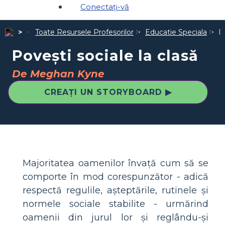
Conectați-vă
Toate Resursele Profesorilor
Educatie Speciala
P
Povești sociale la clasă
De Meghan Kyne
CREAȚI UN STORYBOARD ▶
Majoritatea oamenilor învață cum să se
comporte în mod corespunzător - adică
respectă regulile, așteptările, rutinele și
normele sociale stabilite - urmărind
oamenii din jurul lor și reglându-și