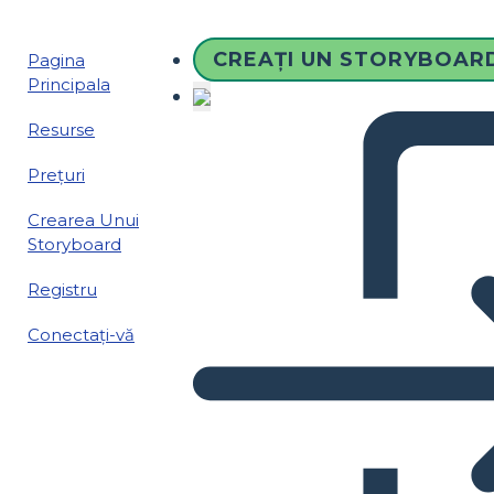
CREAȚI UN STORYBOAR
Pagina
Principala
Resurse
Prețuri
Crearea Unui
Storyboard
Registru
Conectați-vă