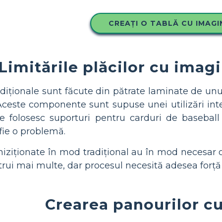
CREAȚI O TABLĂ CU IMAGI
Limitările plăcilor cu imagi
adiționale sunt făcute din pătrate laminate de unul
 Aceste componente sunt supuse unei utilizări int
ele folosesc suporturi pentru carduri de baseb
fie o problemă.
hiziționate în mod tradițional au în mod necesar o
strui mai multe, dar procesul necesită adesea forț
Crearea panourilor c