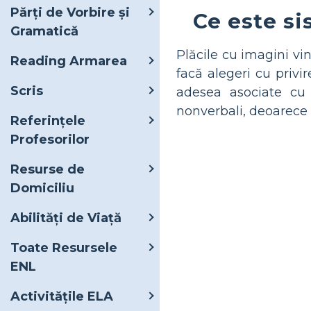
Părți de Vorbire și
Ce este s
Gramatică
Plăcile cu imagini vi
Reading Armarea
facă alegeri cu privi
Scris
adesea asociate cu 
nonverbali, deoarece p
Referințele
Profesorilor
Resurse de
Domiciliu
Abilități de Viață
Toate Resursele
ENL
Activitățile ELA