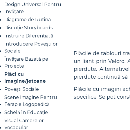
Design Universal Pentru
Învățare
Diagrame de Rutină
Discuție Storyboards
Instruire Diferențiată
Introducere Poveștilor
Sociale
Plăcile de tablouri tr
Învățare Bazată pe
un liant prin Velcro.
Proiecte
pierdute. Alternativ
Plăci cu
pierdute continuă să 
Imagine/jetoane
Plăcile cu imagini ac
Povești Sociale
specifice. Se pot con
Scene Imagine Pentru
Terapie Logopedică
Schelă în Educație
Visual Camerelor
Vocabular