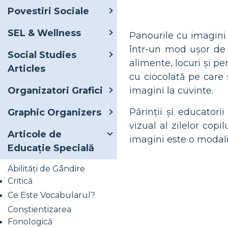
Povestiri Sociale
SEL & Wellness
Panourile cu imagini 
într-un mod ușor de î
Social Studies
alimente, locuri și p
Articles
cu ciocolată pe care 
imagini la cuvinte.
Organizatori Grafici
Părinții și educator
Graphic Organizers
vizual al zilelor copil
Articole de
imagini este o modali
Educație Specială
Abilități de Gândire
Critică
Ce Este Vocabularul?
Conștientizarea
Fonologică