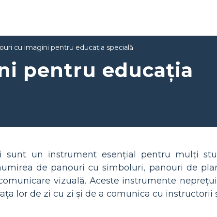
uri cu imagini pentru educația specială
ni pentru educația
 sunt un instrument esențial pentru mulți stude
umirea de panouri cu simboluri, panouri de planif
comunicare vizuală. Aceste instrumente neprețuit
ața lor de zi cu zi și de a comunica cu instructorii ș