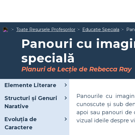
Toate Resursele Profesorilor
Educatie Speciala
Pano
Panouri cu imagi
specială
Planuri de Lecție de Rebecca Ray
Elemente Literare
Panourile cu imagini
Structuri și Genuri
cunoscute și sub den
Narative
apoi sau panouri de 
Evoluția de
vizual ideile despre vi
Caractere