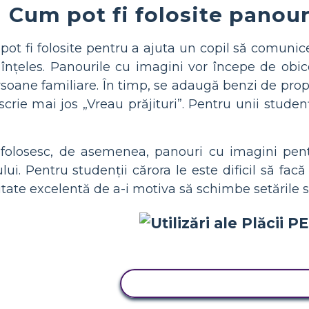
Cum pot fi folosite panour
pot fi folosite pentru a ajuta un copil să comunice
nțeles. Panourile cu imagini vor începe de obice
ersoane familiare. În timp, se adaugă benzi de prop
scrie mai jos „Vreau prăjituri”. Pentru unii studen
ii folosesc, de asemenea, panouri cu imagini p
ului. Pentru studenții cărora le este dificil să facă
tate excelentă de a-i motiva să schimbe setările s
COPIAȚI ACEST STORYBOA