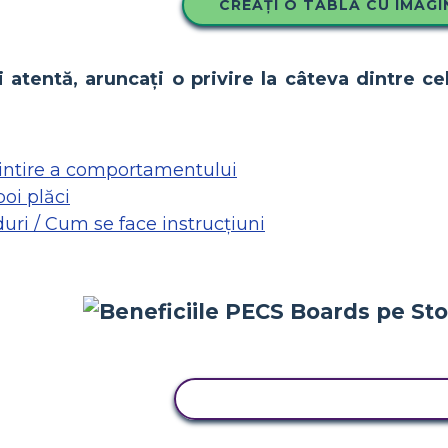
CREAȚI O TABLĂ CU IMAGI
 atentă, aruncați o privire la câteva dintre ce
intire a comportamentului
poi plăci
uri / Cum se face instrucțiuni
COPIAȚI ACEST STORYBOA