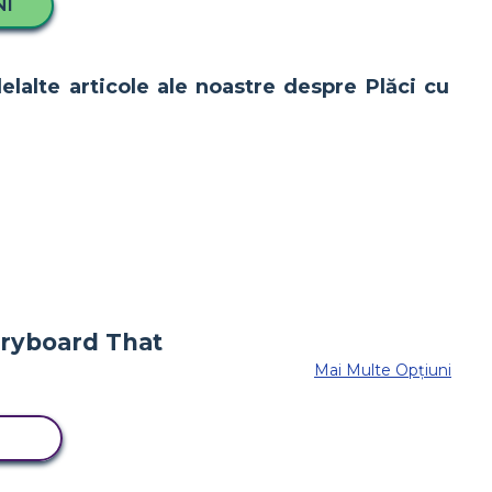
NI
lelalte articole ale noastre despre Plăci cu
Mai Multe Opțiuni
RD