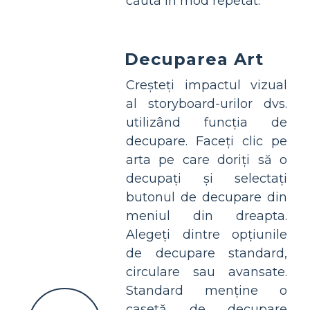
căuta în mod repetat.
Decuparea Art
Creșteți impactul vizual
al storyboard-urilor dvs.
utilizând funcția de
decupare. Faceți clic pe
arta pe care doriți să o
decupați și selectați
butonul de decupare din
meniul din dreapta.
Alegeți dintre opțiunile
de decupare standard,
circulare sau avansate.
Standard menține o
casetă de decupare