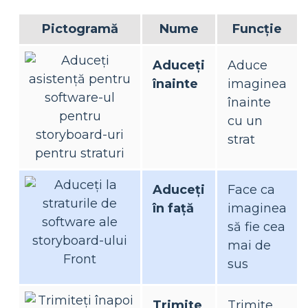
Pictogramă
Nume
Funcţie
Aduceți
Aduce
înainte
imaginea
înainte
cu un
strat
Aduceți
Face ca
în față
imaginea
să fie cea
mai de
sus
Trimite
Trimite