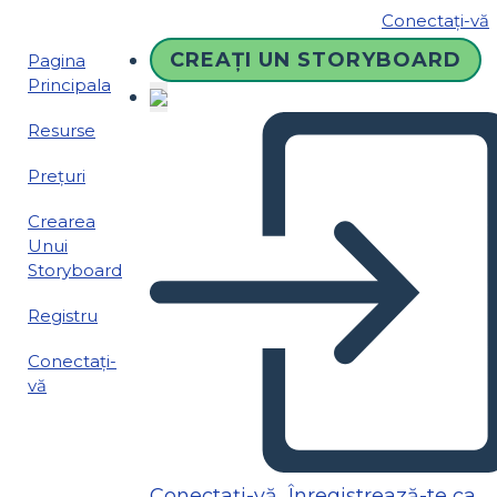
Conectați-vă
CREAȚI UN STORYBOARD
Pagina
Principala
Resurse
Prețuri
Crearea
Unui
Storyboard
Registru
Conectați-
vă
Conectați-vă
Înregistrează-te ca