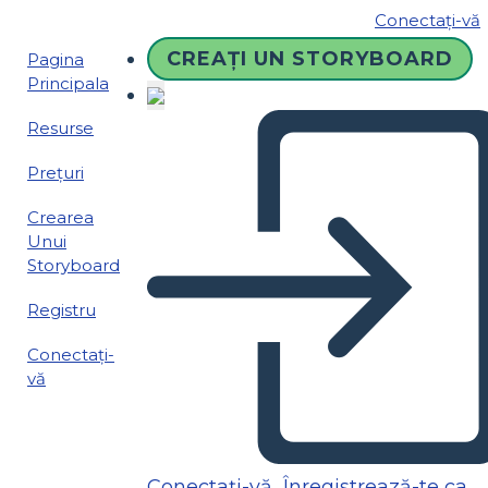
Conectați-vă
CREAȚI UN STORYBOARD
Pagina
Principala
Resurse
Prețuri
Crearea
Unui
Storyboard
Registru
Conectați-
vă
Conectați-vă
Înregistrează-te ca