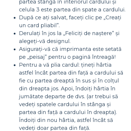
partea stângă în interiorul cardului și
celula 3 este partea din spate a cardului.
După ce ați salvat, faceți clic pe „Creați
un card pliabil”.
Derulați în jos la „Feliciți de naștere” și
alegeți-vă designul.
Asigurați-vă că imprimanta este setată
pe „peisaj” pentru o pagină întreagă!
Pentru a vă plia cardul: țineți hârtia
astfel încât partea din față a cardului să
fie cu partea dreaptă în sus și în colțul
din dreapta jos. Apoi, îndoiți hârtia în
jumătate departe de dvs. (ar trebui să
vedeți spatele cardului în stânga și
partea din față a cardului în dreapta).
Îndoiți din nou hârtia, astfel încât să
vedeți doar partea din față.