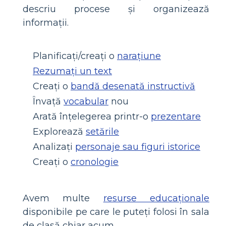
descriu procese și organizează
informații.
Planificați/creați o
narațiune
Rezumați un text
Creați o
bandă desenată instructivă
Învață
vocabular
nou
Arată înțelegerea printr-o
prezentare
Explorează
setările
Analizați
personaje sau figuri istorice
Creați o
cronologie
Avem multe
resurse educaționale
disponibile pe care le puteți folosi în sala
de clasă chiar acum.