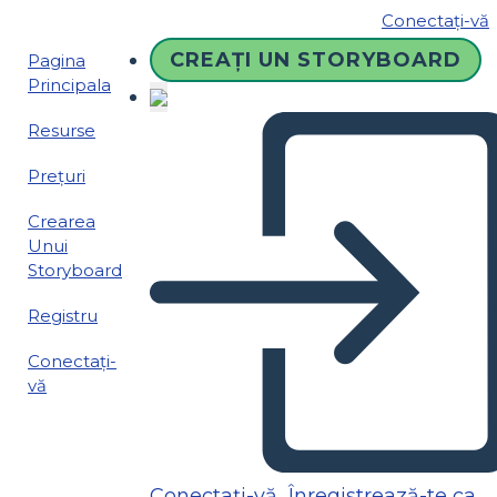
Conectați-vă
CREAȚI UN STORYBOARD
Pagina
Principala
Resurse
Prețuri
Crearea
Unui
Storyboard
Registru
Conectați-
vă
Conectați-vă
Înregistrează-te ca