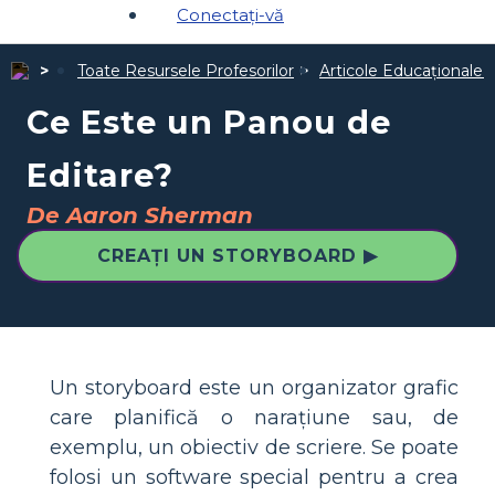
Conectați-vă
Toate Resursele Profesorilor
Articole Educaționale 
Ce Este un Panou de
Editare?
De Aaron Sherman
CREAȚI UN STORYBOARD ▶
Un storyboard este un organizator grafic
care planifică o narațiune sau, de
exemplu, un obiectiv de scriere. Se poate
folosi un software special pentru a crea