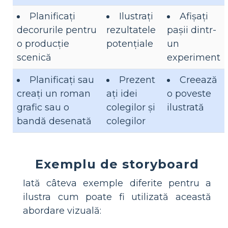
Planificați
Ilustrați
Afișați
decorurile pentru
rezultatele
pașii dintr-
o producție
potențiale
un
scenică
experiment
Planificați sau
Prezent
Creează
creați un roman
ați idei
o poveste
grafic sau o
colegilor și
ilustrată
bandă desenată
colegilor
Exemplu de storyboard
Iată câteva exemple diferite pentru a
ilustra cum poate fi utilizată această
abordare vizuală: