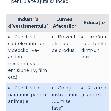
pentru a te ajuta să începi!
Industria
Lumea
Educaţie
divertismentului
Afacerilor
Planificați
Prezent
Urmăriți
cadrele dintr-un
ați o idee
caracterele
videoclip live-
de produs
dintr-un
action
text
(reclamă, vlog,
emisiune TV, film
etc.)
Planificați o
Creați
Rezuma
narațiune pentru
instrucțiuni
ți un text
animație
„Cum se
face”