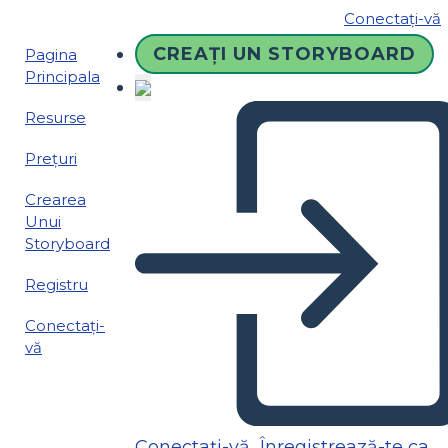
Conectați-vă
CREAȚI UN STORYBOARD
Pagina
Principala
Resurse
Prețuri
Crearea
Unui
Storyboard
Registru
Conectați-
vă
Conectați-vă
Înregistrează-te ca