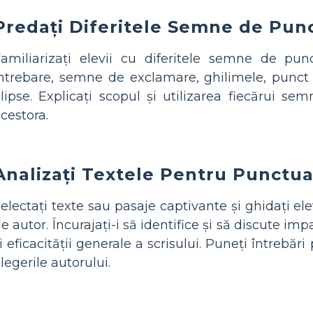
Predați Diferitele Semne de Pun
amiliarizați elevii cu diferitele semne de pun
ntrebare, semne de exclamare, ghilimele, punct ș
lipse. Explicați scopul și utilizarea fiecărui se
cestora.
Analizați Textele Pentru Punctua
electați texte sau pasaje captivante și ghidați el
e autor. Încurajați-i să identifice și să discute im
i eficacității generale a scrisului. Puneți întrebăr
legerile autorului.