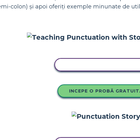
mi-colon) și apoi oferiți exemple minunate de utili
COPIAȚI ACEST STORYBOA
INCEPE O PROBĂ GRATUIT