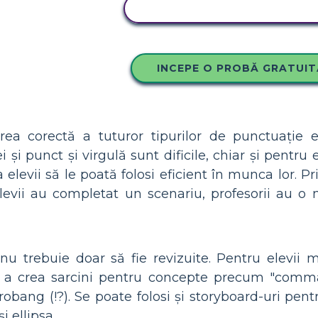
COPIAȚI ACEST STORYBOA
INCEPE O PROBĂ GRATUIT
zarea corectă a tuturor tipurilor de punctuație 
 și punct și virgulă sunt dificile, chiar și pentru e
 elevii să le poată folosi eficient în munca lor. P
levii au completat un scenariu, profesorii au o 
nu trebuie doar să fie revizuite. Pentru elevii m
u a crea sarcini pentru concepte precum "comma
obang (!?). Se poate folosi și storyboard-uri pent
i ellipsa.