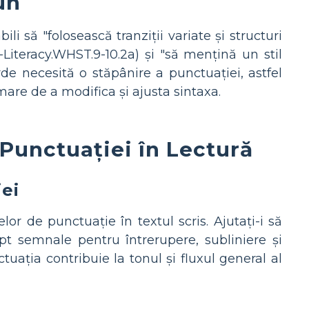
un
 să "folosească tranziții variate și structuri
A-Literacy.WHST.9-10.2a) și "să mențină un stil
arde necesită o stăpânire a punctuației, astfel
mare de a modifica și ajusta sintaxa.
Punctuației în Lectură
ei
lor de punctuație în textul scris. Ajutați-i să
t semnale pentru întrerupere, subliniere și
tuația contribuie la tonul și fluxul general al