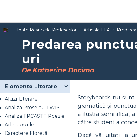
Toate Resursele Profesorilor
Articole ELA
Predarea 
Predarea punctua
uri
De Katherine Docimo
Elemente Literare
Storyboards nu sunt d
Aluzii Literare
gramatică și punctuaț
Analiza Prose cu TWIST
a ilustra semnificația
Analiza TPCASTT Poezie
către student a conce
Arhetipurile
Caractere Floretă
Dacă vă uitați la ur