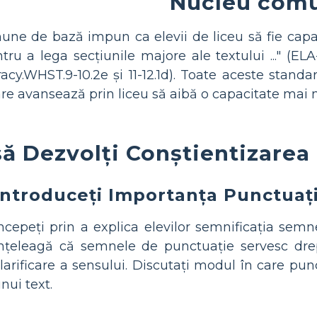
Nucleu com
e de bază impun ca elevii de liceu să fie capabili
tru a lega secțiunile majore ale textului ..." (EL
eracy.WHST.9-10.2e și 11-12.1d). Toate aceste stand
are avansează prin liceu să aibă o capacitate mai 
ă Dezvolți Conștientizarea 
Introduceți Importanța Punctuați
ncepeți prin a explica elevilor semnificația semne
nțeleagă că semnele de punctuație servesc drep
larificare a sensului. Discutați modul în care punc
nui text.