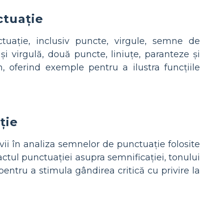
ctuație
ctuație, inclusiv puncte, virgule, semne de
i virgulă, două puncte, liniuțe, paranteze și
mn, oferind exemple pentru a ilustra funcțiile
ție
evii în analiza semnelor de punctuație folosite
pactul punctuației asupra semnificației, tonului
i pentru a stimula gândirea critică cu privire la