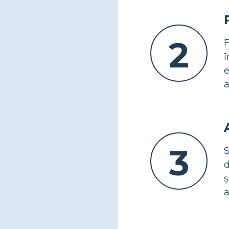
2
F
î
e
a
3
S
d
ș
a