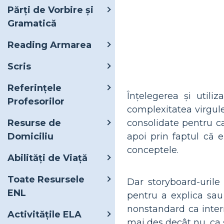
Părți de Vorbire și
Gramatică
Reading Armarea
Scris
Referințele
Înțelegerea și utili
Profesorilor
complexitatea virgulei
consolidate pentru ca
Resurse de
apoi prin faptul că e
Domiciliu
conceptele.
Abilități de Viață
Toate Resursele
Dar storyboard-urile 
ENL
pentru a explica sa
nonstandard ca interr
Activitățile ELA
mai des decât nu, ca ș