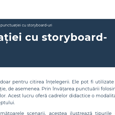
punctuației cu storyboard-uri
ției cu storyboard-
oar pentru citirea înțelegerii. Ele pot fi utilizat
ie, de asemenea. Prin învățarea punctuării folosind
 lor. Acest lucru oferă cadrelor didactice o modalit
ptului.
mătoarele scenarii, acestea ilustrează tipurile