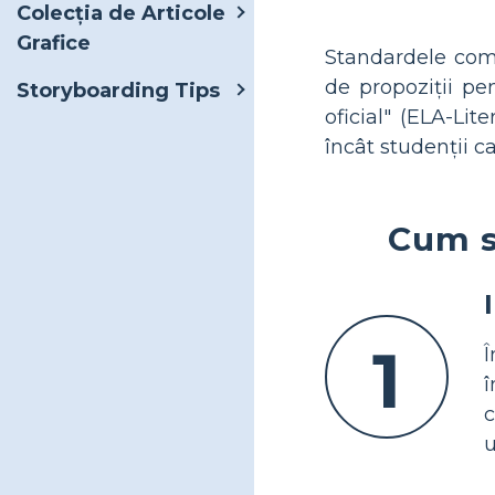
Colecția de Articole
Grafice
Standardele comun
de propoziții pen
Storyboarding Tips
oficial" (ELA-Lit
încât studenții c
Cum s
1
Î
î
c
u