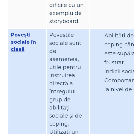
dificile cu un
exemplu de
storyboard.
Povești
Poveștile
Abilități de
sociale în
sociale sunt,
coping câ
clasă
de
este supăr
asemenea,
frustrat
utile pentru
Indicii soci
instruirea
Comporta
directă a
la nivel de
întregului
grup de
abilități
sociale și de
coping.
Utilizați un