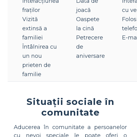
Interacțiunea
Data de
Inter
fraților
joacă
cu ve
Vizită
Oaspete
Folos
extinsă a
la cină
telef
familiei
Petrecere
E-ma
Întâlnirea cu
de
un nou
aniversare
prieten de
familie
Situații sociale în
comunitate
Aducerea în comunitate a persoanelor
cu nevoi speciale le poate oferi o