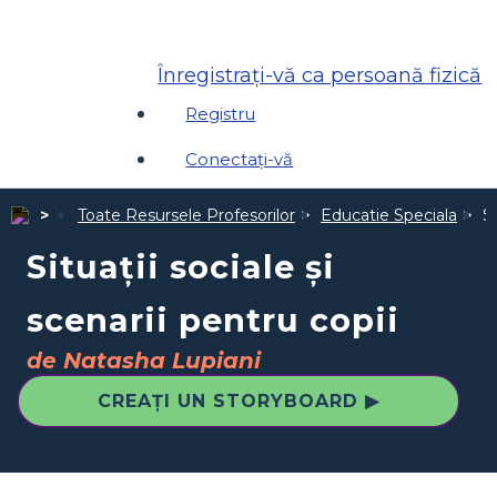
Înregistrați-vă ca persoană fizică
Registru
Conectați-vă
Toate Resursele Profesorilor
Educatie Speciala
Si
Situații sociale și
scenarii pentru copii
de Natasha Lupiani
CREAȚI UN STORYBOARD ▶