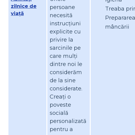
zilnice de
persoane
Treaba pri
viață
necesită
Preparare
instrucțiuni
mâncării
explicite cu
privire la
sarcinile pe
care mulți
dintre noi le
considerăm
de la sine
considerate.
Creați o
poveste
socială
personalizată
pentru a