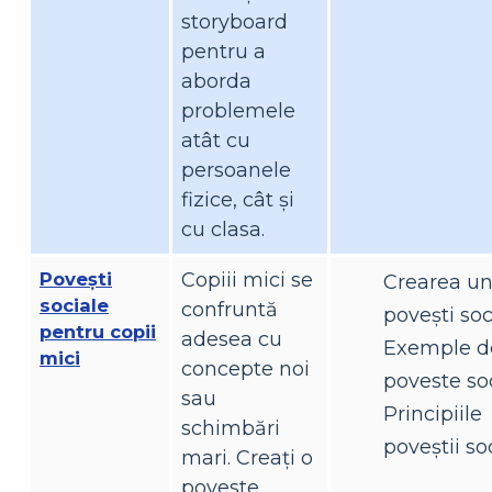
storyboard
pentru a
aborda
problemele
atât cu
persoanele
fizice, cât și
cu clasa.
Povești
Copiii mici se
Crearea un
sociale
confruntă
povești soc
pentru copii
adesea cu
Exemple d
mici
concepte noi
poveste so
sau
Principiile
schimbări
poveștii so
mari. Creați o
poveste