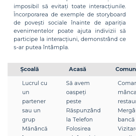
imposibil să evitați toate interacțiunile.
Încorporarea de exemple de storyboard
de povești sociale înainte de apariția
evenimentelor poate ajuta indivizii să
participe la interacțiuni, demonstrând ce
s-ar putea întâmpla.
Şcoală
Acasă
Comuni
Lucrul cu
Să avem
Coma
un
oaspeți
mânca
partener
peste
restau
sau un
Răspunzând
Mergâ
grup
la Telefon
bancă
Mănâncă
Folosirea
Vizita