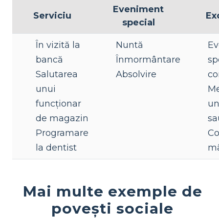
Eveniment
Serviciu
Ex
special
În vizită la
Nuntă
Ev
bancă
Înmormântare
sp
Salutarea
Absolvire
co
unui
Me
funcționar
u
de magazin
sa
Programare
C
la dentist
m
Mai multe exemple de
povești sociale