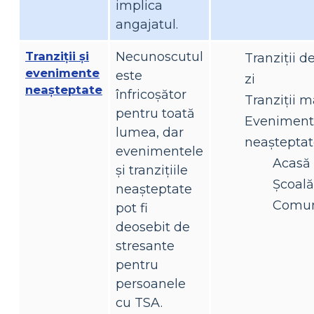
implica
angajatul.
Tranziții și
Necunoscutul
Tranziții de
evenimente
este
zi
neașteptate
înfricoșător
Tranziții m
pentru toată
Eveniment
lumea, dar
neaștepta
evenimentele
Acasă
și tranzițiile
Şcoală
neașteptate
Comun
pot fi
deosebit de
stresante
pentru
persoanele
cu TSA.