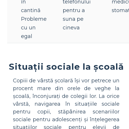
în
telefonului
medicu
cantină
pentru a
stomat
Probleme
suna pe
cu un
cineva
egal
Situații sociale la școală
Copiii de vârstă școlară își vor petrece un
procent mare din orele de veghe la
școală, înconjurați de colegii lor. La orice
vârstă, navigarea în situațiile sociale
pentru copii, stăpânirea scenariilor
sociale pentru adolescenți și înțelegerea
situațiilor sociale pentru elevii de