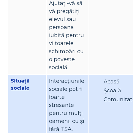
Ajutați-vă să
vă pregătiți
elevul sau
persoana
iubită pentru
viitoarele
schimbări cu
o poveste
socială.
Situații
Interacțiunile
Acasă
sociale
sociale pot fi
Şcoală
foarte
Comunitat
stresante
pentru mulți
oameni, cu și
fără TSA.