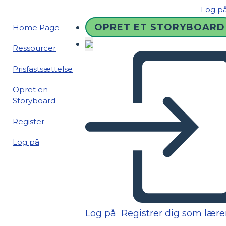
Log p
OPRET ET STORYBOARD
Home Page
Ressourcer
Prisfastsættelse
Opret en
Storyboard
Register
Log på
Log på
Registrer dig som lære