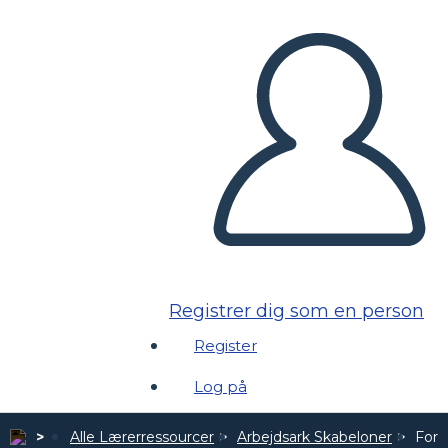
Registrer dig som en person
Register
Log på
Alle Lærerressourcer
Arbejdsark Skabeloner
Fors