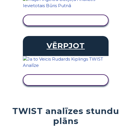
SKATĪT DARBĪBU
VĒRPJOT
SKATĪT DARBĪBU
TWIST analīzes stundu
plāns