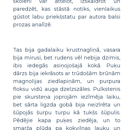
skolēni var attēlot, izskaidrot un
paredzēt, kas stāstā notiks, vienlaikus
gūstot labu priekšstatu par autora balsi
prozas analīzē.
Tas bija gadalaiku krustnagliņā, vasara
bija mirusi, bet rudens vēl nebija dzimis,
ibis iedegās asiņojošajā kokā. Puķu
dārzs bija iekrāsots ar trūdošām brūnām
magnolijas ziedlapiņām, un purpura
floksu vidū auga dzelzszāles. Pulkstenis
pie skursteņa joprojām iezīmēja laiku,
bet sārta ligzda gobā bija neizīrēta un
šūpojās šurpu turpu kā tukšs šūpulis.
Pēdējie kapa puķes ziedēja, un to
smarža plūda pa kokvilnas lauku un