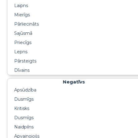
Laipns
Mierīgs
Pārliecināts
Sajūsmā
Priecīgs
Lepns
Pārsteigts
Dīvains
Negatīvs
Apsūdzība
Dusmīgs
Kritisks
Dusmīgs
Naidpilns
Apvainojošs