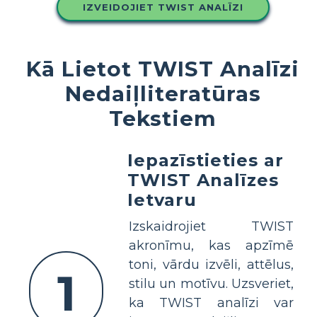
IZVEIDOJIET TWIST ANALĪZI
Kā Lietot TWIST Analīzi
Nedaiļliteratūras
Tekstiem
Iepazīstieties ar
TWIST Analīzes
Ietvaru
Izskaidrojiet TWIST
akronīmu, kas apzīmē
toni, vārdu izvēli, attēlus,
1
stilu un motīvu. Uzsveriet,
ka TWIST analīzi var