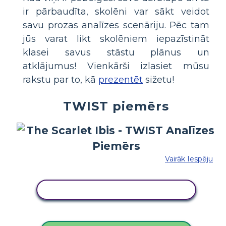
ir pārbaudīta, skolēni var sākt veidot
savu prozas analīzes scenāriju. Pēc tam
jūs varat likt skolēniem iepazīstināt
klasei savus stāstu plānus un
atklājumus! Vienkārši izlasiet mūsu
rakstu par to, kā
prezentēt
sižetu!
TWIST piemērs
Vairāk Iespēju
KOPĒJIET ŠO STĀSTU TABULU