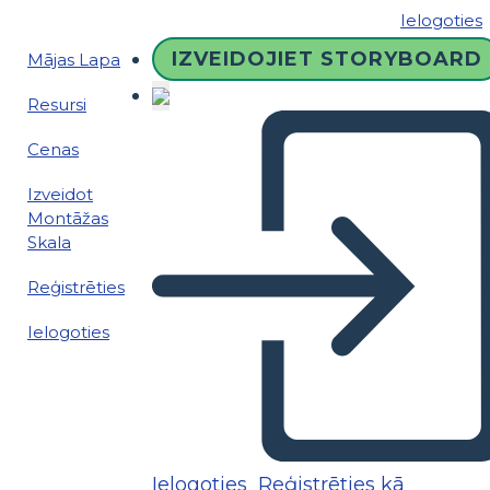
Ielogoties
IZVEIDOJIET STORYBOARD
Mājas Lapa
Resursi
Cenas
Izveidot
Montāžas
Skala
Reģistrēties
Ielogoties
Ielogoties
Reģistrēties kā