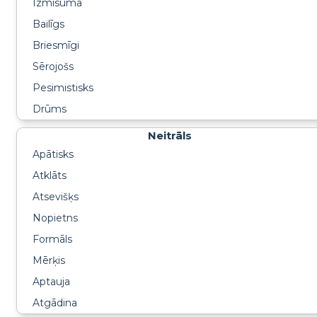
Izmisumā
Bailīgs
Briesmīgi
Sērojošs
Pesimistisks
Drūms
Neitrāls
Apātisks
Atklāts
Atsevišķs
Nopietns
Formāls
Mērķis
Aptauja
Atgādina