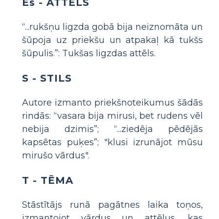
Es - ATTĒLS
“...rukšņu ligzda gobā bija neiznomāta un
šūpoja uz priekšu un atpakaļ kā tukšs
šūpulis.”: Tukšas ligzdas attēls.
S - STILS
Autore izmanto priekšnoteikumus šādās
rindās: “vasara bija mirusi, bet rudens vēl
nebija dzimis”; “...ziedēja pēdējās
kapsētas puķes”; "klusi izrunājot mūsu
mirušo vārdus".
T - TĒMA
Stāstītājs runā pagātnes laika toņos,
izmantojot vārdus un attēlus, kas