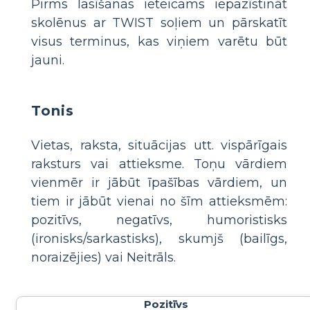
Pirms lasīšanas ieteicams iepazīstināt
skolēnus ar TWIST soļiem un pārskatīt
visus terminus, kas viņiem varētu būt
jauni.
Tonis
Vietas, raksta, situācijas utt. vispārīgais
raksturs vai attieksme. Toņu vārdiem
vienmēr ir jābūt īpašības vārdiem, un
tiem ir jābūt vienai no šīm attieksmēm:
pozitīvs, negatīvs, humoristisks
(ironisks/sarkastisks), skumjš (bailīgs,
noraizējies) vai Neitrāls.
Pozitīvs