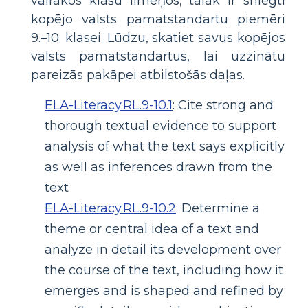
vairākos klašu līmeņos, tālāk ir sniegti
kopējo valsts pamatstandartu piemēri
9.–10. klasei. Lūdzu, skatiet savus kopējos
valsts pamatstandartus, lai uzzinātu
pareizās pakāpei atbilstošās daļas.
ELA-Literacy.RL.9-10.1
:
Cite strong and
thorough textual evidence to support
analysis of what the text says explicitly
as well as inferences drawn from the
text
ELA-Literacy.RL.9-10.2
:
Determine a
theme or central idea of a text and
analyze in detail its development over
the course of the text, including how it
emerges and is shaped and refined by