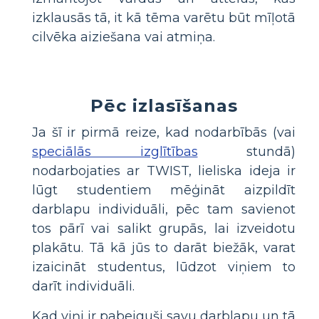
izklausās tā, it kā tēma varētu būt mīļotā
cilvēka aiziešana vai atmiņa.
Pēc izlasīšanas
Ja šī ir pirmā reize, kad nodarbībās (vai
speciālās izglītības
stundā)
nodarbojaties ar TWIST, lieliska ideja ir
lūgt studentiem mēģināt aizpildīt
darblapu individuāli, pēc tam savienot
tos pārī vai salikt grupās, lai izveidotu
plakātu. Tā kā jūs to darāt biežāk, varat
izaicināt studentus, lūdzot viņiem to
darīt individuāli.
Kad viņi ir pabeiguši savu darblapu un tā