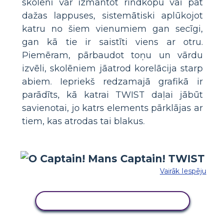
skolēni var izmantot rindkopu vai pat
dažas lappuses, sistemātiski aplūkojot
katru no šiem vienumiem gan secīgi,
gan kā tie ir saistīti viens ar otru.
Piemēram, pārbaudot toņu un vārdu
izvēli, skolēniem jāatrod korelācija starp
abiem. Iepriekš redzamajā grafikā ir
parādīts, kā katrai TWIST daļai jābūt
savienotai, jo katrs elements pārklājas ar
tiem, kas atrodas tai blakus.
Vairāk Iespēju
KOPĒJIET ŠO STĀSTU TABULU