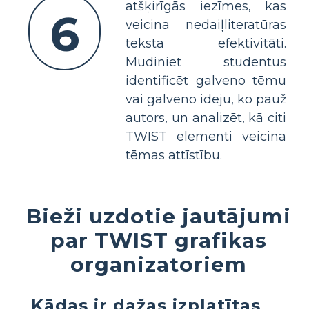
atšķirīgās iezīmes, kas
6
veicina nedaiļliteratūras
teksta efektivitāti.
Mudiniet studentus
identificēt galveno tēmu
vai galveno ideju, ko pauž
autors, un analizēt, kā citi
TWIST elementi veicina
tēmas attīstību.
Bieži uzdotie jautājumi
par TWIST grafikas
organizatoriem
Kādas ir dažas izplatītas