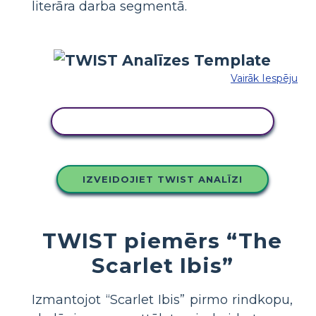
literāra darba segmentā.
Vairāk Iespēju
KOPĒJIET ŠO STĀSTU TABULU
IZVEIDOJIET TWIST ANALĪZI
TWIST piemērs “The
Scarlet Ibis”
Izmantojot “Scarlet Ibis” pirmo rindkopu,