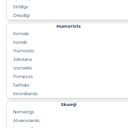
Strīdīgs
Draudīgi
Humorists
Komiski
Ironiski
Humorists
Jokošana
Izsmiekls
Pompozs
Satīrisks
Ķircināšanās
Skumji
Nemierīgs
Atvainošanās