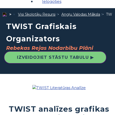
Ielogoties
Visi Skolotāju Resursi
Angļu Valodas Māksla
TWIS
TWIST Grafiskais
Organizators
Rebekas Rejas Nodarbību Plāni
IZVEIDOJIET STĀSTU TABULU ▶
TWIST analīzes grafikas