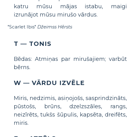
katru mūsu mājas istabu, maigi
izrunājot mūsu mirušo vārdus.
"Scarlet Ibis"
Džeimss Hērsts
T — TONIS
Bēdas: Atmiņas par mirušajiem; varbūt
bērns.
W — VĀRDU IZVĒLE
Miris, nedzimis, asiņojošs, sasprindzināts,
pūstošs, brūns, dzelzszāles, rangs,
neizīrēts, tukšs šūpulis, kapsēta, dreifēts,
miris.