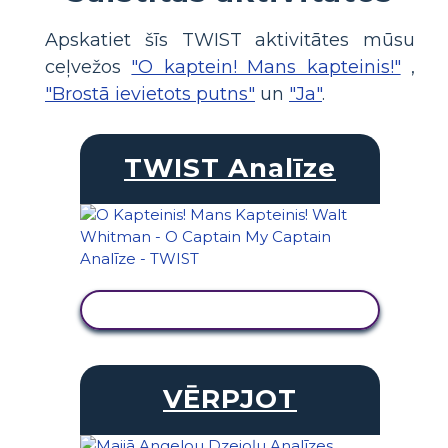
Apskatiet šīs TWIST aktivitātes mūsu
ceļvežos
"O kaptein! Mans kapteinis!"
,
"Brostā ievietots putns"
un
"Ja"
.
TWIST Analīze
SKATĪT DARBĪBU
VĒRPJOT