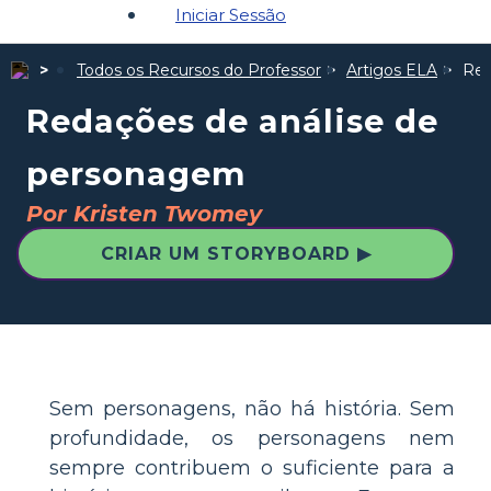
Iniciar Sessão
Todos os Recursos do Professor
Artigos ELA
Red
Redações de análise de
personagem
Por Kristen Twomey
CRIAR UM STORYBOARD ▶
Sem personagens, não há história. Sem
profundidade, os personagens nem
sempre contribuem o suficiente para a