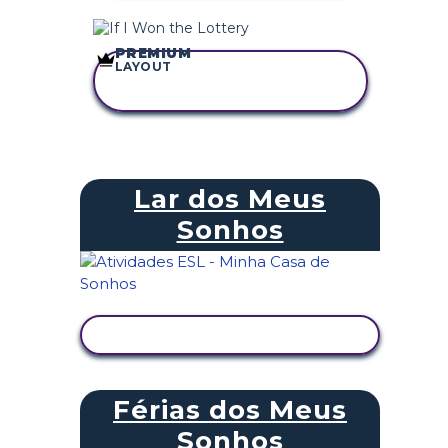
PREMIUM
LAYOUT
COPIE ESTE
STORYBOARD
Lar dos Meus
Sonhos
VER ATIVIDADE
Férias dos Meus
Sonhos