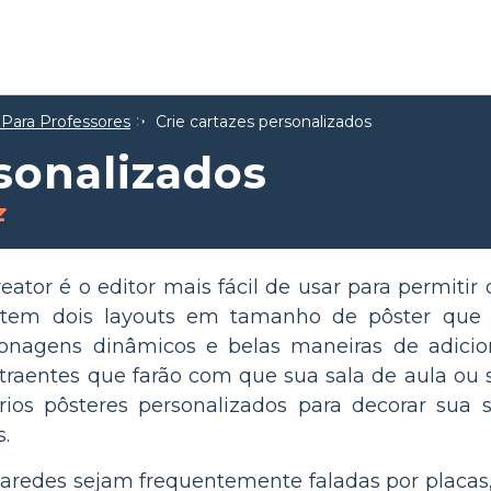
 Para Professores
Crie cartazes personalizados
rsonalizados
z
ator é o editor mais fácil de usar para permitir 
istem dois layouts em tamanho de pôster que
rsonagens dinâmicos e belas maneiras de adici
atraentes que farão com que sua sala de aula ou 
prios pôsteres personalizados para decorar sua
.
redes sejam frequentemente faladas por placas, 