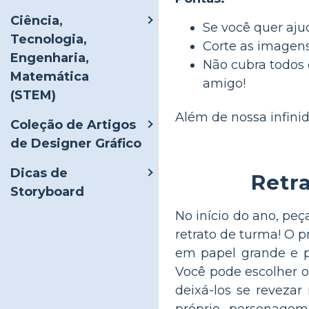
Ciência,
Se você quer aju
Tecnologia,
Corte as imagens 
Engenharia,
Não cubra todos 
Matemática
amigo!
(STEM)
Além de nossa infin
Coleção de Artigos
de Designer Gráfico
Dicas de
Retra
Storyboard
No início do ano, peç
retrato de turma! O p
em papel grande e p
Você pode escolher 
deixá-los se reveza
próprio personag