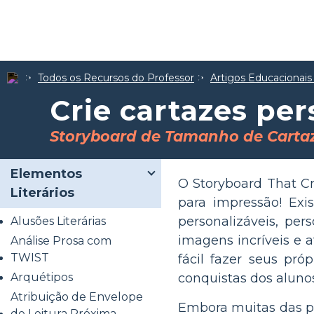
Todos os Recursos do Professor
Artigos Educacionais
Crie cartazes pe
Storyboard de Tamanho de Carta
Elementos
O Storyboard That Cre
Literários
para impressão! Ex
personalizáveis, pe
Alusões Literárias
imagens incríveis e 
Análise Prosa com
TWIST
fácil fazer seus pró
Arquétipos
conquistas dos alunos
Atribuição de Envelope
Embora muitas das pa
de Leitura Próxima