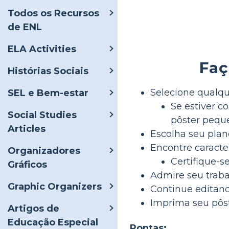
Todos os Recursos
de ENL
ELA Activities
Faç
Histórias Sociais
Selecione qualq
SEL e Bem-estar
Se estiver c
Social Studies
pôster pequ
Articles
Escolha seu plan
Encontre caracter
Organizadores
Certifique-s
Gráficos
Admire seu traba
Graphic Organizers
Continue editando
Imprima seu pôst
Artigos de
Educação Especial
Pontas: