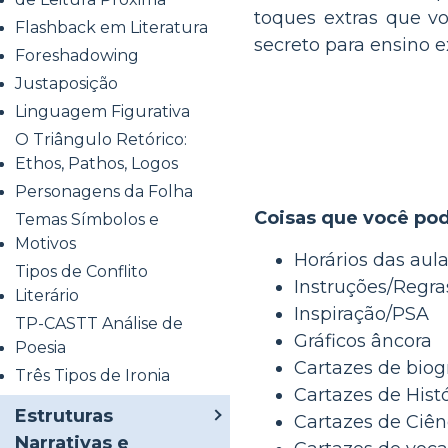
toques extras que v
Flashback em Literatura
secreto para ensino ex
Foreshadowing
Justaposição
Linguagem Figurativa
O Triângulo Retórico:
Ethos, Pathos, Logos
Personagens da Folha
Coisas que você pod
Temas Símbolos e
Motivos
Horários das aul
Tipos de Conflito
Instruções/Regr
Literário
Inspiração/PSA
TP-CASTT Análise de
Gráficos âncora
Poesia
Cartazes de biog
Três Tipos de Ironia
Cartazes de Histó
Estruturas
Cartazes de Ciên
Narrativas e