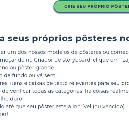
CRIE SEU PRÓPRIO PÔSTE
a seus próprios pôsteres n
uer um dos nossos modelos de pôsteres ou come
omeçando no Criador de storyboard, clique em "Lay
eno ou pôster grande.
o de fundo ou vá sem.
es, itens e caixas de texto relevantes para seu pr
e de verificar todas as categorias, há coisas realm
lho duro!
 até que seu pôster esteja incrível (ou vencido).
er!