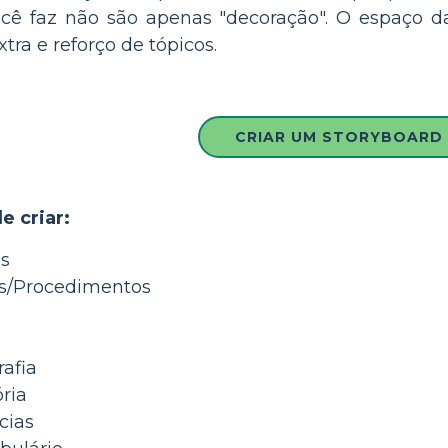
ocê faz não são apenas "decoração". O espaço 
tra e reforço de tópicos.
CRIAR UM STORYBOARD
e criar:
as
as/Procedimentos
rafia
ria
cias