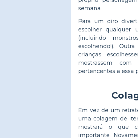
semana.
Para um giro divert
escolher qualquer 
(incluindo monstro
escolhendo!). Outr
crianças escolhes
mostrassem com p
pertencentes a essa p
Cola
Em vez de um retrat
uma colagem de iten
mostrará o que c
importante. Novame