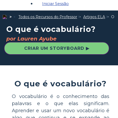
Iniciar Sessão
Todos os Recursos do Professor
Artigos ELA
O q
O que é vocabulário?
por Lauren Ayube
CRIAR UM STORYBOARD ▶
O que é vocabulário?
O vocabulário é o conhecimento das
palavras e o que elas significam.
Aprender e usar um novo vocabulário é
algo que continua e se expande ao