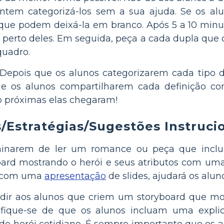
tentem categorizá-los sem a sua ajuda. Se os 
s que podem deixá-la em branco. Após 5 a 10 min
erto deles. Em seguida, peça a cada dupla que d
quadro.
Depois que os alunos categorizarem cada tipo d
ue os alunos compartilharem cada definição com
ão próximas elas chegaram!
/Estratégias/Sugestões Instruci
inarem de ler um romance ou peça que inclua
ard mostrando o herói e seus atributos com uma
e com uma
apresentação
de slides, ajudará os alun
pedir aos alunos que criem um storyboard que 
rtifique-se de que os alunos incluam uma exp
 de herói cotidiano. É sempre importante que os