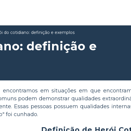
ói do cotidiano: definição e exemplos
ano: definição e
s encontramos em situações em que encontr
comuns podem demonstrar qualidades extraordiná
nte. Essas pessoas possuem qualidades internas
o" foi cunhado.
Definição de Herói Co