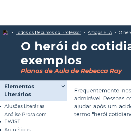
Todos os Recursos do Professor
Artigos ELA
O her
O herói do cotidi
exemplos
Planos de Aula de Rebecca Ray
Elementos
Frequentemente no
Literários
admirável. Pessoas 
ajudar após um acide
Alusões Literárias
termo "herói cotidian
Análise Prosa com
TWIST
Arquétipos