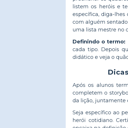
listem os heróis e 
específica, diga-lhe
com alguém sentado p
uma lista mestre no 
Definindo o termo:
cada tipo. Depois q
didático e veja o qu
Dicas
Após os alunos term
completem o storybo
da lição, juntament
Seja específico ao 
herói cotidiano. Ce
encaixa na definição