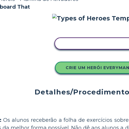
yboard That
COPIE ESTE STORYBOAR
CRIE UM HERÓI EVERYMA
Detalhes/Procedimento
:
Os alunos receberão a folha de exercícios sobre 
 da melhor forma possível. Não dê aos alunos a d