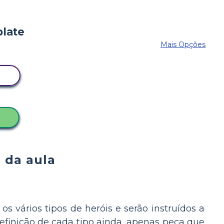
Mais Opções
D
N
 da aula
os vários tipos de heróis e serão instruídos a
efinição de cada tipo ainda, apenas peça que