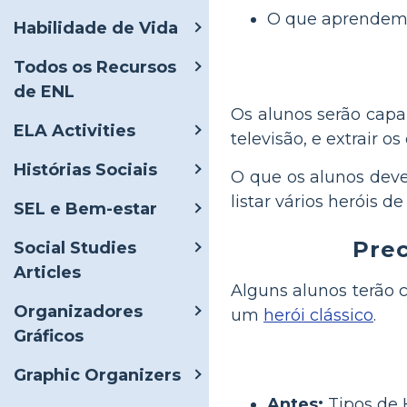
O que aprendemo
Habilidade de Vida
Todos os Recursos
de ENL
Os alunos serão capaz
ELA Activities
televisão, e extrair o
Histórias Sociais
O que os alunos deve
listar vários heróis d
SEL e Bem-estar
Prec
Social Studies
Articles
Alguns alunos terão 
Organizadores
um
herói clássico
.
Gráficos
Graphic Organizers
Antes:
Tipos de H