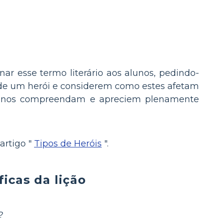
r esse termo literário aos alunos, pedindo-
s de um herói e considerem como estes afetam
lunos compreendam e apreciem plenamente
artigo "
Tipos de Heróis
".
icas da lição
?