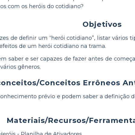
s com os heróis do cotidiano?
Objetivos
es de definir um “herói cotidiano”, listar vários t
s efeitos de um herói cotidiano na trama.
m saber e ser capazes de fazer antes de começar
e vários gêneros.
onceitos/Conceitos Errôneos An
conhecimento prévio e podem saber a definição d
Materiais/Recursos/Ferramenta
eróis - Planilha de Ativadores