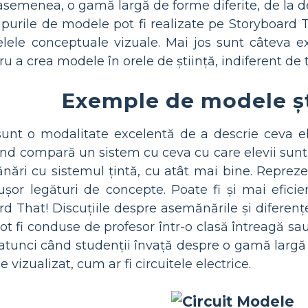
semenea, o gamă largă de forme diferite, de la dese
purile de modele pot fi realizate pe Storyboard T
lele conceptuale vizuale. Mai jos sunt câteva e
 a crea modele în orele de știință, indiferent de ti
Exemple de modele șt
unt o modalitate excelentă de a descrie ceva elev
ând compară un sistem cu ceva cu care elevii sunt
ri cu sistemul țintă, cu atât mai bine. Reprezen
șor legături de concepte. Poate fi și mai eficie
d That! Discuțiile despre asemănările și diferenț
pot fi conduse de profesor într-o clasă întreagă sa
e atunci când studenții învață despre o gamă largă 
 vizualizat, cum ar fi circuitele electrice.