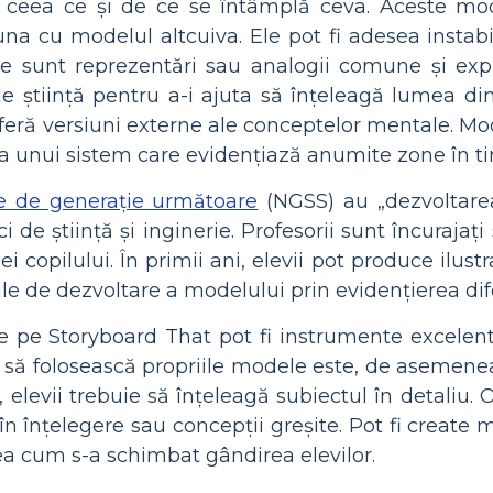
 ceea ce și de ce se întâmplă ceva. Aceste mod
na cu modelul altcuiva. Ele pot fi adesea instabi
 sunt reprezentări sau analogii comune și expl
e știință pentru a-i ajuta să înțeleagă lumea din
 oferă versiuni externe ale conceptelor mentale. Mo
 a unui sistem care evidențiază anumite zone în ti
ice de generație următoare
(NGSS) au „dezvoltare
ci de știință și inginerie. Profesorii sunt încurajaț
i copilului. În primii ani, elevii pot produce ilustr
ile de dezvoltare a modelului prin evidențierea diferi
e pe Storyboard That pot fi instrumente excelen
și să folosească propriile modele este, de asemen
elevii trebuie să înțeleagă subiectul în detaliu. O
n înțelegere sau concepții greșite. Pot fi create m
a cum s-a schimbat gândirea elevilor.