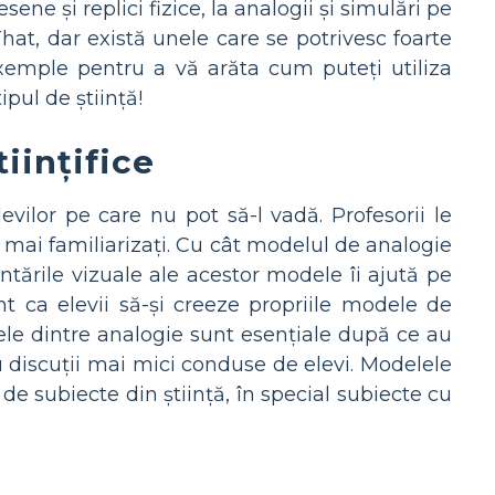
ne și replici fizice, la analogii și simulări pe
hat, dar există unele care se potrivesc foarte
xemple pentru a vă arăta cum puteți utiliza
pul de știință!
iințifice
ilor pe care nu pot să-l vadă. Profesorii le
 mai familiarizați. Cu cât modelul de analogie
tările vizuale ale acestor modele îi ajută pe
nt ca elevii să-și creeze propriile modele de
ele dintre analogie sunt esențiale după ce au
u discuții mai mici conduse de elevi. Modelele
de subiecte din știință, în special subiecte cu