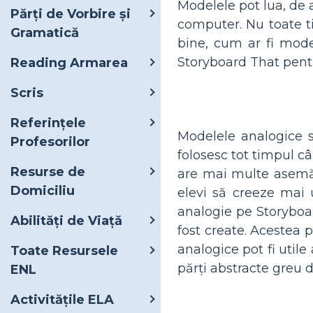
Modelele pot lua, de a
Părți de Vorbire și
computer. Nu toate ti
Gramatică
bine, cum ar fi mode
Storyboard That pentru
Reading Armarea
Scris
Referințele
Modelele analogice s
Profesorilor
folosesc tot timpul c
Resurse de
are mai multe asemănă
Domiciliu
elevi să creeze mai u
analogie pe Storyboar
Abilități de Viață
fost create. Acestea 
analogice pot fi util
Toate Resursele
părți abstracte greu de
ENL
Activitățile ELA