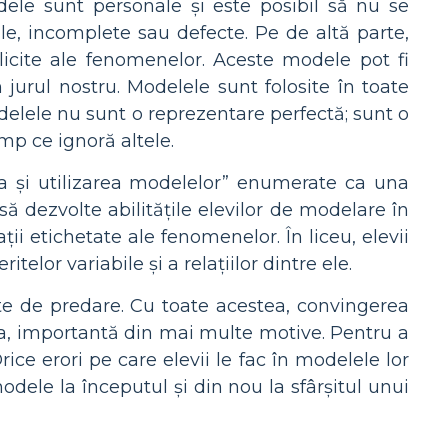
ele sunt personale și este posibil să nu se
le, incomplete sau defecte. Pe de altă parte,
icite ale fenomenelor. Aceste modele pot fi
 jurul nostru. Modelele sunt folosite în toate
delele nu sunt o reprezentare perfectă; sunt o
mp ce ignoră altele.
a și utilizarea modelelor” enumerate ca una
i să dezvolte abilitățile elevilor de modelare în
ații etichetate ale fenomenelor. În liceu, elevii
telor variabile și a relațiilor dintre ele.
te de predare. Cu toate acestea, convingerea
ea, importantă din mai multe motive. Pentru a
rice erori pe care elevii le fac în modelele lor
odele la începutul și din nou la sfârșitul unui