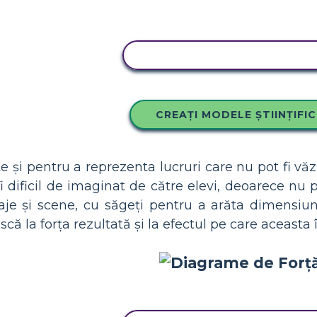
COPIAȚI ACEST STORYBOA
CREAȚI MODELE ȘTIINȚIFI
te și pentru a reprezenta lucruri care nu pot fi văzu
 fi dificil de imaginat de către elevi, deoarece nu 
aje și scene, cu săgeți pentru a arăta dimensiun
că la forța rezultată și la efectul pe care aceasta îl