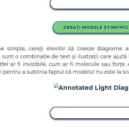
COPIAȚI ACEST STORYBOA
CREAȚI MODELE ȘTIINȚIFI
 simple, cereți elevilor să creeze diagrame adn
unt o combinație de text și ilustrații care ajută l
fel ar fi invizibile, cum ar fi molecule sau forțe.
i pentru a sublinia faptul că modelul nu este la sc
COPIAȚI ACEST STORYBOA