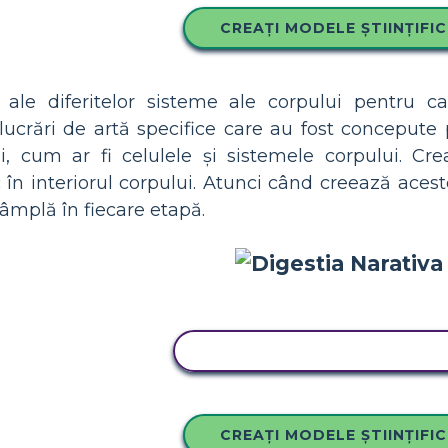
CREAȚI MODELE ȘTIINȚIFI
ri ale diferitelor sisteme ale corpului pentru c
ucrări de artă specifice care au fost concepute p
i, cum ar fi celulele și sistemele corpului. Cre
 în interiorul corpului. Atunci când creează aces
tâmplă în fiecare etapă.
COPIAȚI ACEST STORYBOA
CREAȚI MODELE ȘTIINȚIFI