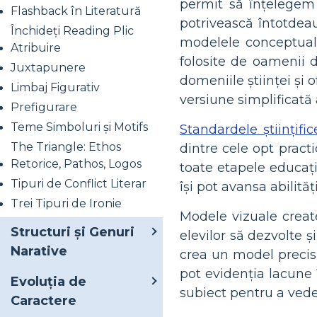
permit să înțelegem
Flashback în Literatură
potrivească întotdeau
Închideți Reading Plic
modelele conceptuale
Atribuire
folosite de oamenii d
Juxtapunere
domeniile științei și
Limbaj Figurativ
versiune simplificată
Prefigurare
Teme Simboluri și Motifs
Standardele științif
The Triangle: Ethos
dintre cele opt practi
Retorice, Pathos, Logos
toate etapele educație
Tipuri de Conflict Literar
își pot avansa abilităț
Trei Tipuri de Ironie
Modele vizuale creat
Structuri și Genuri
elevilor să dezvolte 
Narative
crea un model precis, 
pot evidenția lacune î
Evoluția de
subiect pentru a vede
Caractere