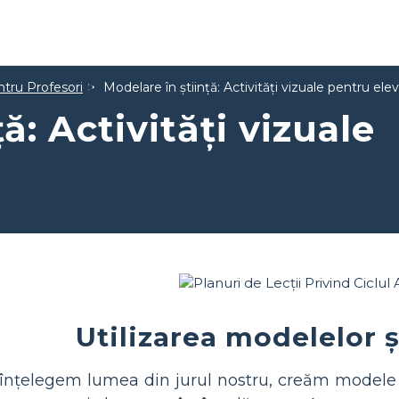
ntru Profesori
Modelare în știință: Activități vizuale pentru elev
ă: Activități vizuale
Utilizarea modelelor ș
 înțelegem lumea din jurul nostru, creăm model