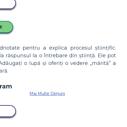
RD
CE
otate pentru a explica procesul științific.
a răspunsul la o întrebare din știință. Ele pot
 Adăugați o lupă și oferiți o vedere „mărită” a
ară.
Mai Multe Opțiuni
RD