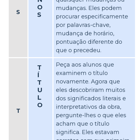
O
mudanças. Eles podem
S
S
procurar especificamente
por palavras-chave,
mudança de horário,
pontuação diferente do
que o precedeu.
Peça aos alunos que
T
examinem o título
Í
novamente. Agora que
T
U
eles descobriram muitos
L
dos significados literais e
O
interpretativos da obra,
T
pergunte-lhes o que eles
acham que o título
significa. Eles estavam