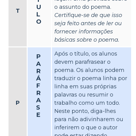
U
o assunto do poema.
T
L
Certifique-se de que isso
O
seja feito antes de ler ou
fornecer informações
básicas sobre o poema.
Após o título, os alunos
P
devem parafrasear o
A
poema. Os alunos podem
R
Á
traduzir o poema linha por
F
linha em suas próprias
R
palavras ou resumir o
A
P
trabalho como um todo.
S
Neste ponto, diga-lhes
E
para não adivinharem ou
inferirem o que o autor
pode estar dizendo.