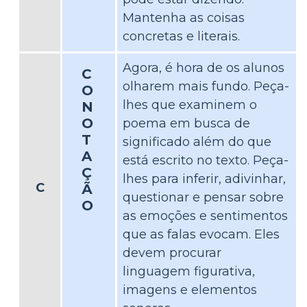
Mantenha as coisas
concretas e literais.
Agora, é hora de os alunos
C
olharem mais fundo. Peça-
O
lhes que examinem o
N
O
poema em busca de
T
significado além do que
A
está escrito no texto. Peça-
Ç
lhes para inferir, adivinhar,
C
Ã
questionar e pensar sobre
O
as emoções e sentimentos
que as falas evocam. Eles
devem procurar
linguagem figurativa,
imagens e elementos