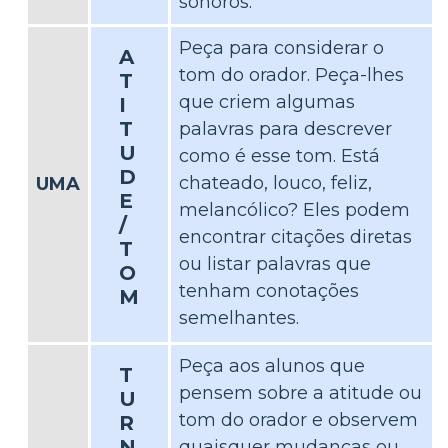
sonoros.
Peça para considerar o
A
tom do orador. Peça-lhes
T
que criem algumas
I
T
palavras para descrever
U
como é esse tom. Está
D
chateado, louco, feliz,
UMA
E
melancólico? Eles podem
/
encontrar citações diretas
T
ou listar palavras que
O
tenham conotações
M
semelhantes.
Peça aos alunos que
T
pensem sobre a atitude ou
U
tom do orador e observem
R
N
quaisquer mudanças ou