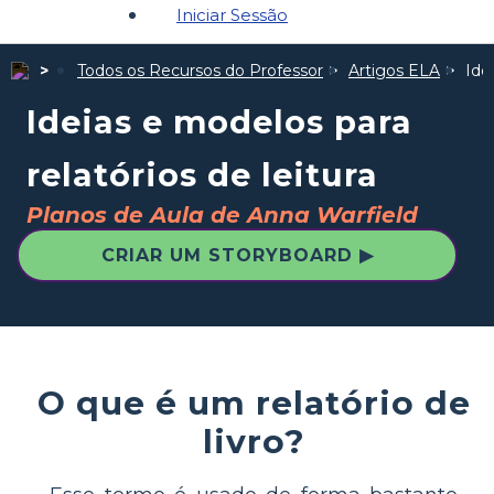
Iniciar Sessão
Todos os Recursos do Professor
Artigos ELA
Ide
Ideias e modelos para
relatórios de leitura
Planos de Aula de Anna Warfield
CRIAR UM STORYBOARD ▶
O que é um relatório de
livro?