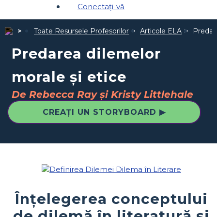
Conectați-vă
Toate Resursele Profesorilor
Articole ELA
Predare
Predarea dilemelor
morale și etice
De Rebecca Ray și Kristy Littlehale
CREAȚI UN STORYBOARD ▶
Înțelegerea conceptului
de dilemă în literatură și