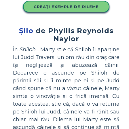
CREAȚI EXEMPLE DE DILEME
Șilo
de Phyllis Reynolds
Naylor
În
Shiloh
, Marty știe că Shiloh îi aparține
lui Judd Travers, un om rău din oraș care
își neglijează și abuzează câinii.
Deoarece o ascunde pe Shiloh de
părinții săi și îi minte pe ei și pe Judd
când spune că nu a văzut câinele, Marty
simte o vinovăție și o frică imensă. Cu
toate acestea, știe că, dacă o va returna
pe Shiloh lui Judd, câinele va fi rănit sau
chiar mai rău. Dilema lui Marty este să
ascundă câinele și să continue să mintă