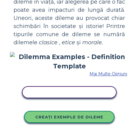
dileme în viață, iar alegerea pe care o fac
poate avea impacturi de lungă durată.
Uneori, aceste dileme au provocat chiar
schimbări în societate și istorie! Printre
tipurile comune de dileme se numără
dilemele
clasice
,
etice
și
morale.
Mai Multe Opțiuni
COPIAȚI ACEST STORYBOARD
CREAȚI EXEMPLE DE DILEME