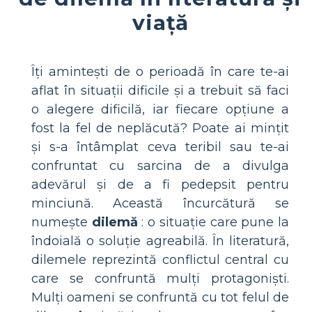
viață
Îți amintești de o perioadă în care te-ai
aflat în situații dificile și a trebuit să faci
o alegere dificilă, iar fiecare opțiune a
fost la fel de neplăcută? Poate ai mințit
și s-a întâmplat ceva teribil sau te-ai
confruntat cu sarcina de a divulga
adevărul și de a fi pedepsit pentru
minciună. Această încurcătură se
numește
dilemă
: o situație care pune la
îndoială o soluție agreabilă. În literatură,
dilemele reprezintă conflictul central cu
care se confruntă mulți protagoniști.
Mulți oameni se confruntă cu tot felul de