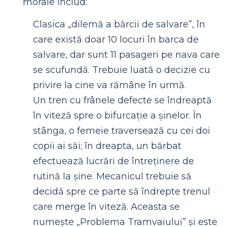
morale includ:
Clasica „dilemă a bărcii de salvare”, în
care există doar 10 locuri în barca de
salvare, dar sunt 11 pasageri pe nava care
se scufundă. Trebuie luată o decizie cu
privire la cine va rămâne în urmă.
Un tren cu frânele defecte se îndreaptă
în viteză spre o bifurcație a șinelor. În
stânga, o femeie traversează cu cei doi
copii ai săi; în dreapta, un bărbat
efectuează lucrări de întreținere de
rutină la șine. Mecanicul trebuie să
decidă spre ce parte să îndrepte trenul
care merge în viteză. Aceasta se
numește „Problema Tramvaiului” și este