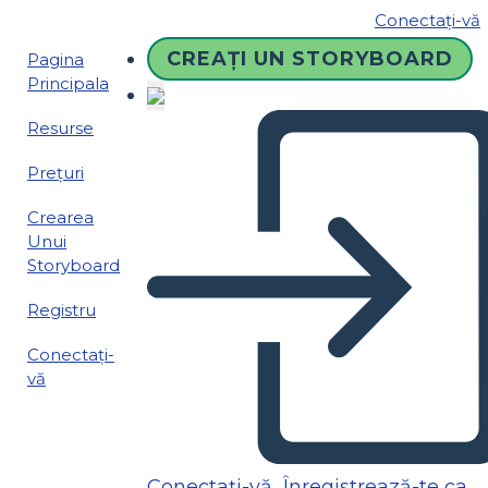
Conectați-vă
CREAȚI UN STORYBOARD
Pagina
Principala
Resurse
Prețuri
Crearea
Unui
Storyboard
Registru
Conectați-
vă
Conectați-vă
Înregistrează-te ca