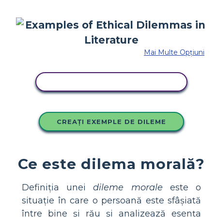
Mai Multe Opțiuni
COPIAȚI ACEST STORYBOARD
CREAȚI EXEMPLE DE DILEME
Ce este dilema morală?
Definiția unei
dileme morale
este o
situație în care o persoană este sfâșiată
între bine și rău și analizează esența