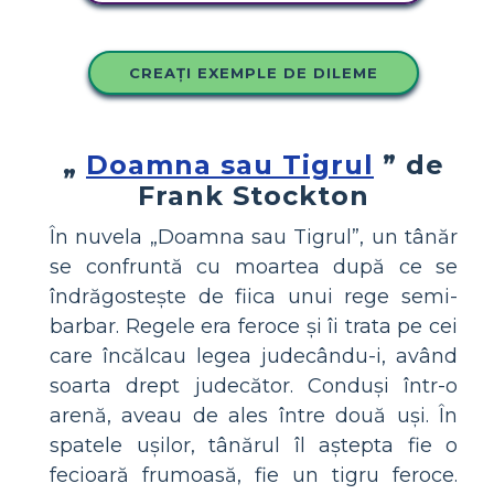
CREAȚI EXEMPLE DE DILEME
„
Doamna sau Tigrul
” de
Frank Stockton
În nuvela „Doamna sau Tigrul”, un tânăr
se confruntă cu moartea după ce se
îndrăgostește de fiica unui rege semi-
barbar. Regele era feroce și îi trata pe cei
care încălcau legea judecându-i, având
soarta drept judecător. Conduși într-o
arenă, aveau de ales între două uși. În
spatele ușilor, tânărul îl aștepta fie o
fecioară frumoasă, fie un tigru feroce.