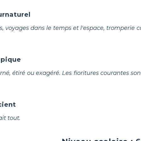
urnaturel
, voyages dans le temps et l'espace, tromperie co
épique
orné, étiré ou exagéré. Les fioritures courantes so
cient
it tout.