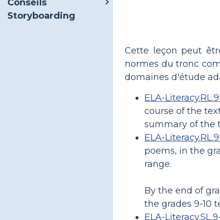
Conseils
Storyboarding
Cette leçon peut êt
normes du tronc comm
domaines d'étude ada
ELA-Literacy.RL.9
course of the tex
summary of the 
ELA-Literacy.RL.9
poems, in the gra
range.
By the end of gr
the grades 9-10 
ELA-Literacy.SL.9-