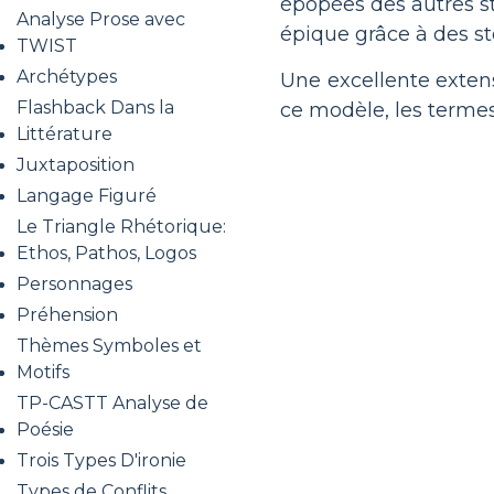
épopées des autres st
Analyse Prose avec
épique grâce à des sto
TWIST
Archétypes
Une excellente exten
Flashback Dans la
ce modèle, les terme
Littérature
Juxtaposition
Langage Figuré
Le Triangle Rhétorique:
Ethos, Pathos, Logos
Personnages
Préhension
Thèmes Symboles et
Motifs
TP-CASTT Analyse de
Poésie
Trois Types D'ironie
Types de Conflits