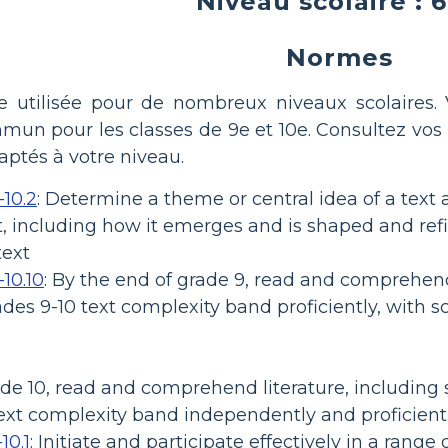
Niveau scolaire : 6
Normes
re utilisée pour de nombreux niveaux scolaires
un pour les classes de 9e et 10e. Consultez vo
ptés à votre niveau.
-10.2
:
Determine a theme or central idea of a text 
t, including how it emerges and is shaped and refi
text
-10.10
:
By the end of grade 9, read and comprehend 
des 9-10 text complexity band proficiently, with s
ade 10, read and comprehend literature, including 
text complexity band independently and proficient
10.1
:
Initiate and participate effectively in a range