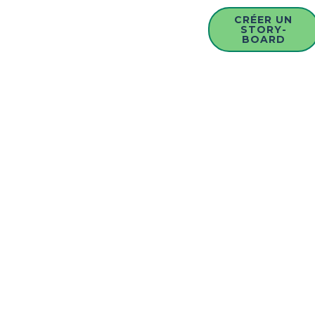
CRÉER UN
STORY-
BOARD