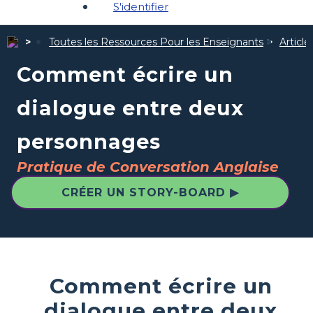
S'identifier
Toutes les Ressources Pour les Enseignants
Articl
Comment écrire un
dialogue entre deux
personnages
Pratique de Conversation Anglaise
CRÉER UN STORY-BOARD ▶
Comment écrire un
dialogue entre deux