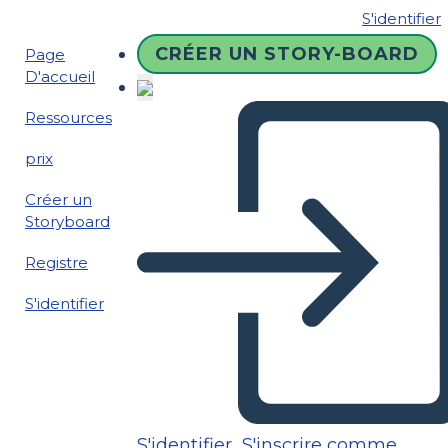
S'identifier
CRÉER UN STORY-BOARD
Page
D'accueil
Ressources
prix
Créer un
Storyboard
Registre
S'identifier
S'identifier
S'inscrire comme