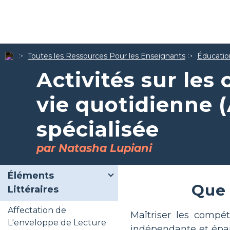
Toutes les Ressources Pour les Enseignants
Éducatio
Activités sur les
vie quotidienne 
spécialisée
par Natasha Lupiani
Éléments
Que 
Littéraires
Affectation de
Maîtriser les compé
L'enveloppe de Lecture
indépendante et épan