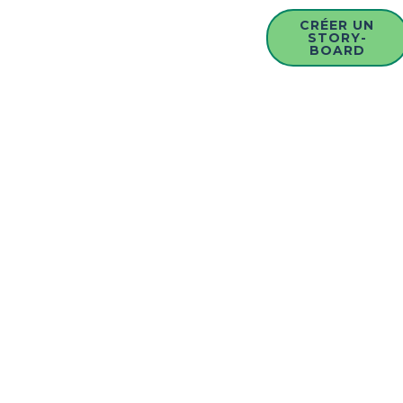
CRÉER UN
STORY-
BOARD