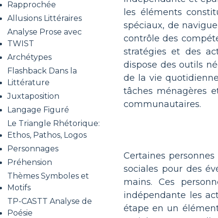
Rapprochée
les éléments constit
Allusions Littéraires
spéciaux, de naviguer
Analyse Prose avec
contrôle des compéten
TWIST
stratégies et des ac
Archétypes
dispose des outils n
Flashback Dans la
de la vie quotidienne
Littérature
tâches ménagères et l
Juxtaposition
communautaires.
Langage Figuré
Le Triangle Rhétorique:
Ethos, Pathos, Logos
Personnages
Certaines personnes 
Préhension
sociales pour des é
Thèmes Symboles et
mains. Ces person
Motifs
indépendante les act
TP-CASTT Analyse de
étape en un élément 
Poésie