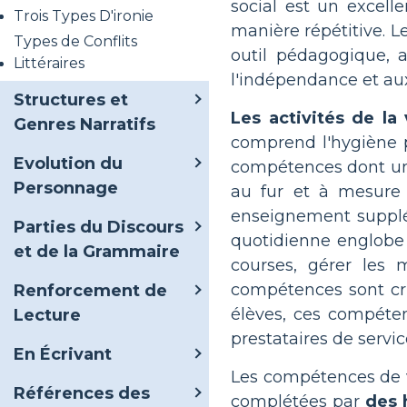
social est un excel
Trois Types D'ironie
manière répétitive. L
Types de Conflits
outil pédagogique, a
Littéraires
l'indépendance et aux
Structures et
Les activités de l
Genres Narratifs
comprend l'hygiène p
Evolution du
compétences dont un 
Personnage
au fur et à mesure 
enseignement supplé
Parties du Discours
quotidienne englobe s
et de la Grammaire
courses, gérer les 
compétences sont cru
Renforcement de
élèves, ces compéten
Lecture
prestataires de servic
En Écrivant
Les compétences de 
Références des
complétées par
des 