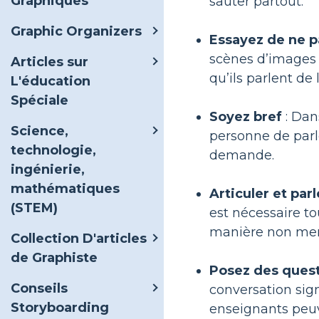
Graphiques
sauter partout.
Graphic Organizers
Essayez de ne p
scènes d’images 
Articles sur
qu’ils parlent de 
L'éducation
Spéciale
Soyez bref
: Dan
Science,
personne de parl
technologie,
demande.
ingénierie,
mathématiques
Articuler et par
(STEM)
est nécessaire tou
manière non men
Collection D'articles
de Graphiste
Posez des ques
Conseils
conversation sig
Storyboarding
enseignants peuv