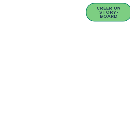
CRÉER UN
STORY-
BOARD