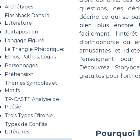
d'orthophonie. Les 
Archétypes
questions, des dédu
Flashback Dans la
décrire ce qui se pa
Littérature
bien plus encore 
Juxtaposition
facilement l'intér
Langage Figuré
d'orthophonie ou en
Le Triangle Rhétorique:
amusantes et idiot
Ethos, Pathos, Logos
l'enseignant pour p
Personnages
Découvrez Storybo
Préhension
gratuites pour l'orth
Thèmes Symboles et
Motifs
TP-CASTT Analyse de
Poésie
Trois Types D'ironie
Types de Conflits
Littéraires
Pourquoi 