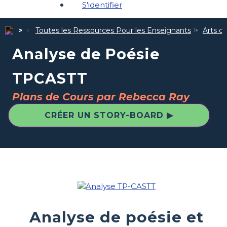
S'identifier
Toutes les Ressources Pour les Enseignants
Arts d
Analyse de Poésie
TPCASTT
Plans de Cours par Rebecca Ray
CRÉER UN STORY-BOARD ▶
Analyse de poésie et