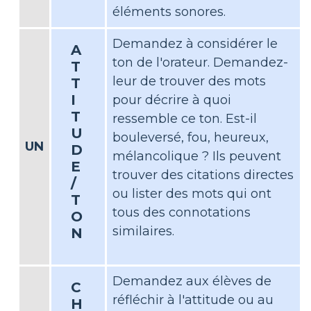
éléments sonores.
Demandez à considérer le
A
ton de l'orateur. Demandez-
T
leur de trouver des mots
T
I
pour décrire à quoi
T
ressemble ce ton. Est-il
U
bouleversé, fou, heureux,
UN
D
mélancolique ? Ils peuvent
E
trouver des citations directes
/
ou lister des mots qui ont
T
tous des connotations
O
similaires.
N
Demandez aux élèves de
C
réfléchir à l'attitude ou au
H