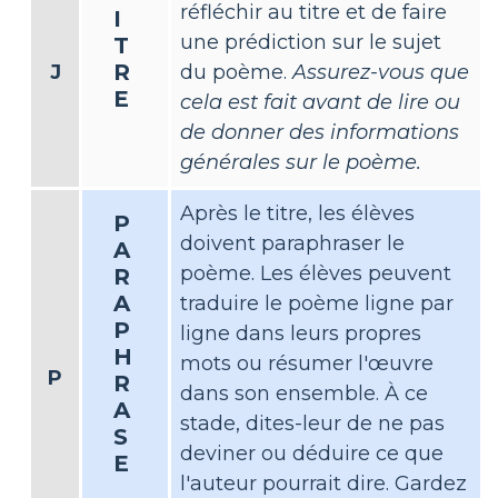
réfléchir au titre et de faire
I
une prédiction sur le sujet
T
R
J
du poème.
Assurez-vous que
E
cela est fait avant de lire ou
de donner des informations
générales sur le poème.
Après le titre, les élèves
P
doivent paraphraser le
A
poème. Les élèves peuvent
R
A
traduire le poème ligne par
P
ligne dans leurs propres
H
mots ou résumer l'œuvre
P
R
dans son ensemble. À ce
A
stade, dites-leur de ne pas
S
deviner ou déduire ce que
E
l'auteur pourrait dire. Gardez