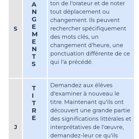
ton de l'orateur et de noter
A
N
tout déplacement ou
G
changement. Ils peuvent
E
rechercher spécifiquement
S
M
des mots clés, un
E
changement d'heure, une
N
ponctuation différente de ce
T
qui l'a précédé.
S
Demandez aux élèves
T
d'examiner à nouveau le
I
titre. Maintenant qu'ils ont
T
R
découvert une grande partie
E
des significations littérales et
J
interprétatives de l'œuvre,
demandez-leur ce qu'ils