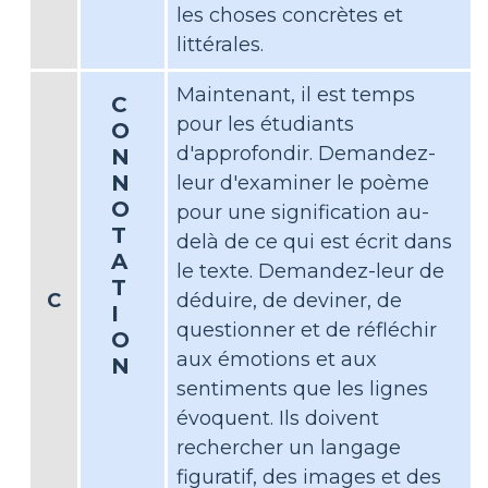
les choses concrètes et
littérales.
Maintenant, il est temps
C
pour les étudiants
O
d'approfondir. Demandez-
N
N
leur d'examiner le poème
O
pour une signification au-
T
delà de ce qui est écrit dans
A
le texte. Demandez-leur de
T
C
déduire, de deviner, de
I
questionner et de réfléchir
O
aux émotions et aux
N
sentiments que les lignes
évoquent. Ils doivent
rechercher un langage
figuratif, des images et des