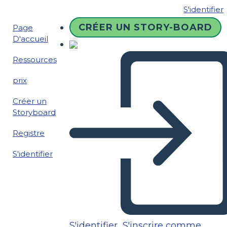
S'identifier
CRÉER UN STORY-BOARD
Page
D'accueil
Ressources
prix
Créer un
Storyboard
Registre
S'identifier
S'identifier
S'inscrire comme