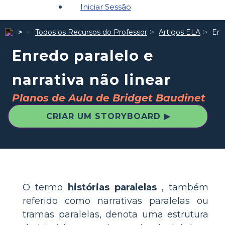
Iniciar Sessão
Todos os Recursos do Professor
Artigos ELA
Enr
Enredo paralelo e
narrativa não linear
Planos de Aula de Bridget Baudinet
CRIAR UM STORYBOARD ▶
O termo
histórias paralelas
, também
referido como narrativas paralelas ou
tramas paralelas, denota uma estrutura