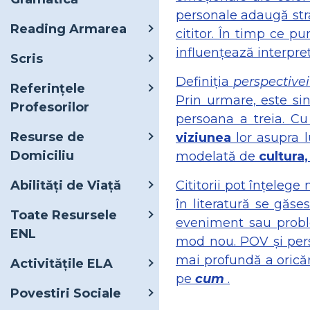
personale adaugă stra
Reading Armarea
cititor. În timp ce 
influențează interpret
Scris
Definiția
perspectivei
Referințele
Prin urmare, este si
Profesorilor
persoana a treia. Cu
Resurse de
viziunea
lor asupra l
Domiciliu
modelată de
cultura,
Abilități de Viață
Cititorii pot înțeleg
în literatură se găs
Toate Resursele
eveniment sau proble
ENL
mod nou. POV și pers
mai profundă a oricăr
Activitățile ELA
pe
cum
.
Povestiri Sociale