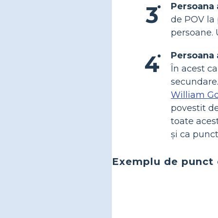
Persoana 
de POV la 
persoane. 
Persoana 
În acest ca
secundare.
William G
povestit d
toate aces
și ca punct
Exemplu de punct 