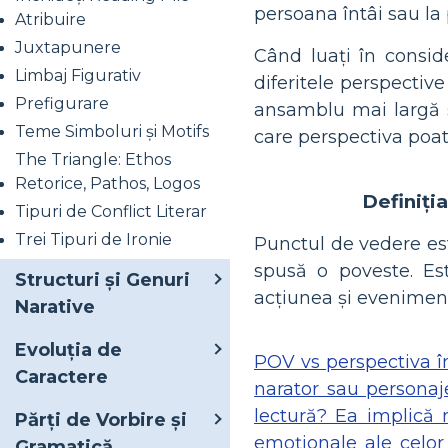
persoana întâi sau la
Atribuire
Juxtapunere
Când luați în conside
Limbaj Figurativ
diferitele perspectiv
Prefigurare
ansamblu mai largă ș
Teme Simboluri și Motifs
care perspectiva poate
The Triangle: Ethos
Retorice, Pathos, Logos
Definiți
Tipuri de Conflict Literar
Trei Tipuri de Ironie
Punctul de vedere es
spusă o poveste. Es
Structuri și Genuri
acțiunea și eveniment
Narative
Evoluția de
POV vs perspectiva în
Caractere
narator sau personaj
lectură? Ea implică m
Părți de Vorbire și
emoționale ale celo
Gramatică