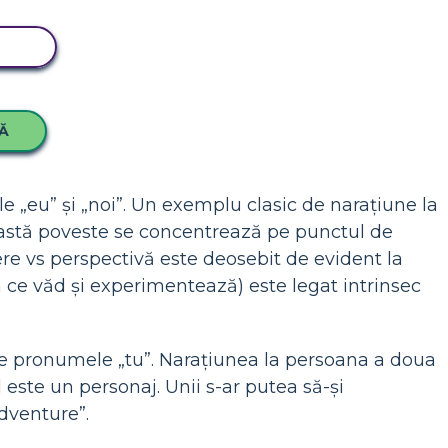
RD
Ă
e „eu” și „noi”. Un exemplu clasic de narațiune la
astă poveste se concentrează pe punctul de
ere vs perspectivă este deosebit de evident la
 ce văd și experimentează) este legat intrinsec
te pronumele „tu”. Narațiunea la persoana a doua
 este un personaj. Unii s-ar putea să-și
dventure”.