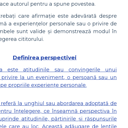
 face autorul pentru a spune povestea.
ntrebați care afirmație este adevărată despre
imă a experiențelor personale sau o privire de
ambele sunt valide și demonstrează modul în
gerea cititorului.
Definirea perspectivei
va este atitudinile sau convingerile unui
 privire la un eveniment, o persoană sau un
 pe propriile experiențe personale.
se referă la unghiul sau abordarea adoptată de
entru înțelegere, ce înseamnă perspectiva în
inde atitudinile, părtinirile și răspunsurile
le care au loc. Această adăugare de lentile