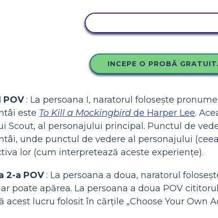
COPIAȚI ACEST STORYBOA
INCEPE O PROBĂ GRATUIT
I POV
: La persoana I, naratorul folosește pronumel
ntâi este
To Kill a Mockingbird
de Harper Lee
. Ace
ui Scout, al personajului principal. Punctul de ved
ntâi, unde punctul de vedere al personajului (ceea
tiva lor (cum interpretează aceste experiențe).
a 2-a POV
: La persoana a doua, naratorul foloseș
dar poate apărea. La persoana a doua POV cititorul
 acest lucru folosit în cărțile „Choose Your Own A