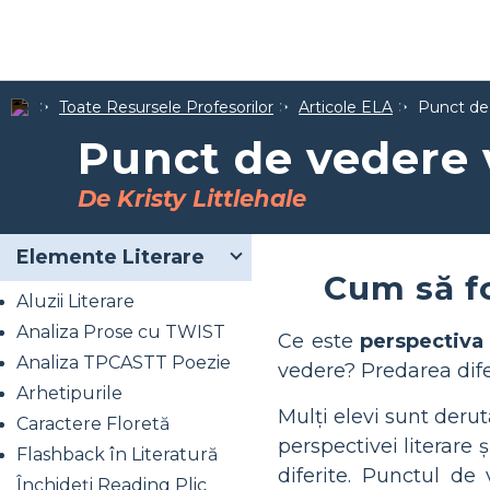
Toate Resursele Profesorilor
Articole ELA
Punct de 
Punct de vedere 
De Kristy Littlehale
Elemente Literare
Cum să fo
Aluzii Literare
Analiza Prose cu TWIST
Ce este
perspectiva
Analiza TPCASTT Poezie
vedere? Predarea difer
Arhetipurile
Mulți elevi sunt derut
Caractere Floretă
perspectivei literare 
Flashback în Literatură
diferite. Punctul de
Închideți Reading Plic