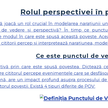
Rolul perspectivei în 
ă joacă un rol crucial în modelarea narațiunii un
t de vedere și perspectivă? În timp ce punct
 modul în care este spusă această poveste. Aceast
cititorii percep și interpretează narațiunea, mode
Ce este punctul de v
ativă prin care este spusă povestea. Dictează 
e cititorul percepe evenimentele care se desfășoa
ă, are un impact profund asupra procesului de pov
orul poveștii. Există 4 tipuri diferite de POV: