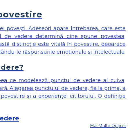
povestire
ei povești. Adeseori apare întrebarea, care este
ul de vedere determină cine spune povestea,
ă distincție este vitală în povestire, deoarece
lându-le răspunsurile emoționale și intelectuale.
edere?
ceea ce modelează punctul de vedere al cuiva,
ră. Alegerea punctului de vedere, fie la prima, a
estire și a experienței cititorului. O definiție
Mai Multe Opțiuni