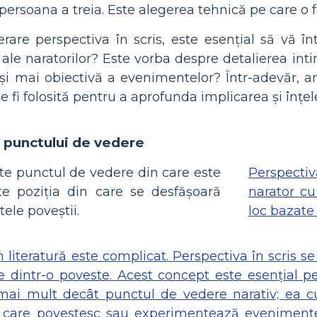
 persoana a treia. Este alegerea tehnică pe care o
rare perspectiva în scris, este esențial să vă î
e ale naratorilor? Este vorba despre detalierea int
i mai obiectivă a evenimentelor? Într-adevăr, 
 fi folosită pentru a aprofunda implicarea și înțele
a punctului de vedere
te punctul de vedere din care este
Perspecti
te poziția din care se desfășoară
narator cu
ele poveștii.
loc bazate
 literatură este complicat. Perspectiva în scris 
e dintr-o poveste. Acest concept este esențial p
ai mult decât punctul de vedere narativ; ea cupr
r care povestesc sau experimentează evenimente