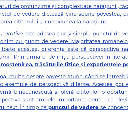
turi de profunzime și complexitate narațiunii, f
punctul de vedere dictează cine spune povestea, p
area cititorului și conexiunea la narațiune.
 narative
este adesea pur și simplu punctul de ve
nonim cu punct de vedere. Majoritatea romanelor s
 toate acestea, diferența este că perspectiva na
umii. Prin urmare, definiția perspectivei în litera
 moștenirea, trăsăturile fizice și experiențele 
e mai multe despre poveste atunci când se întreabă
esc exemple de perspectivă diferite. Acestea pot 
mă binecunoscută și oferă cititorilor o oportuni
pectiva sunt ambele importante pentru ca elevii 
ui text. În timp ce
punctul de vedere
se concen