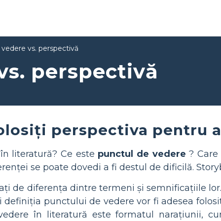
vedere vs. perspectivă
vs. perspectivă
losiți perspectiva pentru a
în literatură? Ce este
punctul de vedere
? Care 
enței se poate dovedi a fi destul de dificilă. Stor
ați de diferența dintre termeni și semnificațiile lor
și definiția punctului de vedere vor fi adesea folos
 vedere în literatură este formatul narațiunii,