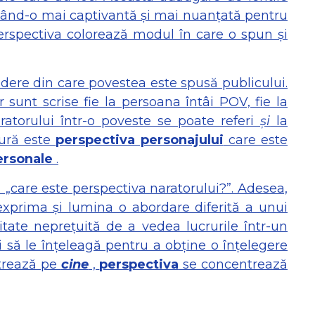
ăcând-o mai captivantă și mai nuanțată pentru
erspectiva colorează modul în care o spun și
dere din care povestea este spusă publicului.
unt scrise fie la persoana întâi POV, fie la
ratorului într-o poveste se poate referi
și
la
tură este
perspectiva personajului
care este
personale
.
 „care este perspectiva naratorului?”. Adesea,
exprima și lumina o abordare diferită a unui
tate neprețuită de a vedea lucrurile într-un
să le înțeleagă pentru a obține o înțelegere
trează pe
cine
,
perspectiva
se concentrează