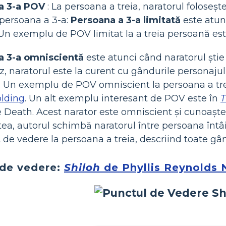
a 3-a POV
: La persoana a treia, naratorul folosește 
persoana a 3-a:
Persoana a 3-a limitată
este atun
Un exemplu de POV limitat la a treia persoană es
a 3-a omniscientă
este atunci când naratorul ști
z, naratorul este la curent cu gândurile personajul
 Un exemplu de POV omniscient la persoana a treia
olding
. Un alt exemplu interesant de POV este în
T
e Death. Acest narator este omniscient și cunoaște
tea, autorul schimbă naratorul între persoana întâi
 de vedere la persoana a treia, descriind toate gân
de vedere:
Shiloh
de Phyllis Reynolds 