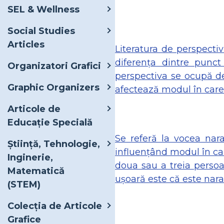
SEL & Wellness
Social Studies
Articles
Literatura de perspectiv
diferența dintre punc
Organizatori Grafici
perspectiva se ocupă de
Graphic Organizers
afectează modul în care 
Articole de
Educație Specială
Se referă la vocea nar
Știință, Tehnologie,
influențând modul în car
Inginerie,
doua sau a treia persoan
Matematică
ușoară este că este narat
(STEM)
Colecția de Articole
Grafice