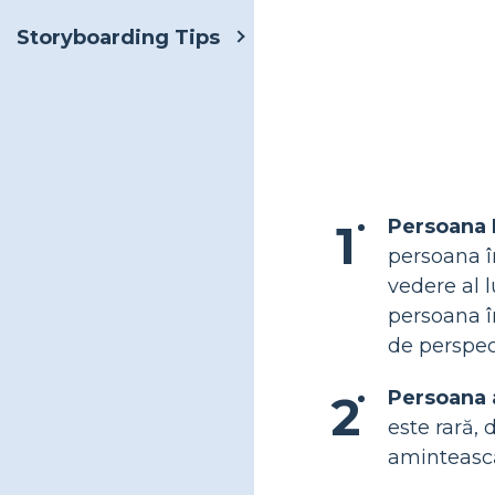
Storyboarding Tips
Persoana 
persoana î
vedere al l
persoana î
de perspec
Persoana 
este rară, 
amintească