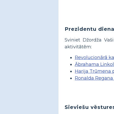
Prezidentu dien
Sviniet Džordža Vaš
aktivitātēm:
Revolucionārā ka
Ābrahama Linkol
Harija Trūmena 
Ronalda Regana 
Sieviešu vēsture