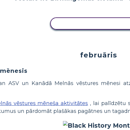
KOPĒJIET ŠO STĀSTU TABU
februāris
 mēnesis
 gan ASV un Kanādā Melnās vēstures mēnesi atzī
lnās vēstures mēneša aktivitātes
, lai palīdzētu
tikumus un pārdomāt plašākas pagātnes un tagad