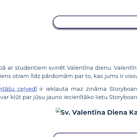
KOPĒJIET ŠO STĀSTU TABU
pā ar studentiem svinēt Valentīna dienu. Valentīna
ens otram līdz pārdomām par to, kas jums ir vissv
vitāšu ceļvedī
ir iekļauta maz zināma Storyboar
var kļūt par jūsu jauno iecienītāko lietu Storyboar