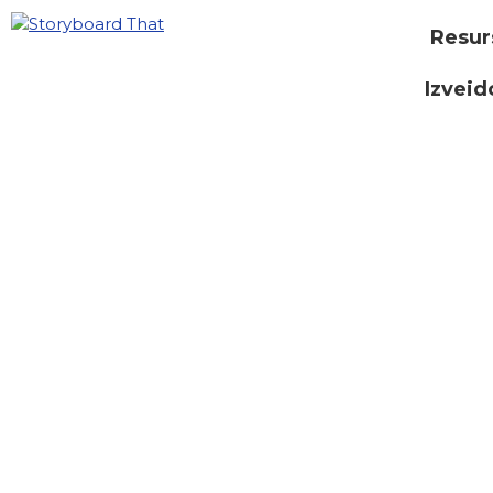
Resur
Izveid