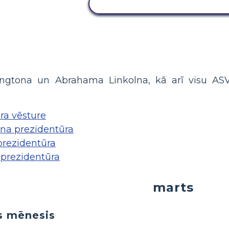
KOPĒJIET ŠO STĀSTU TABU
a
ingtona un Abrahama Linkolna, kā arī visu A
ra vēsture
na prezidentūra
prezidentūra
prezidentūra
marts
s mēnesis