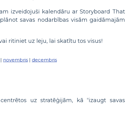
sam izveidojuši kalendāru ar Storyboard That
tu plānot savas nodarbības visām gaidāmajām
itiniet uz leju, lai skatītu tos visus!
|
novembris
|
decembris
centrētos uz stratēģijām, kā “izaugt savas