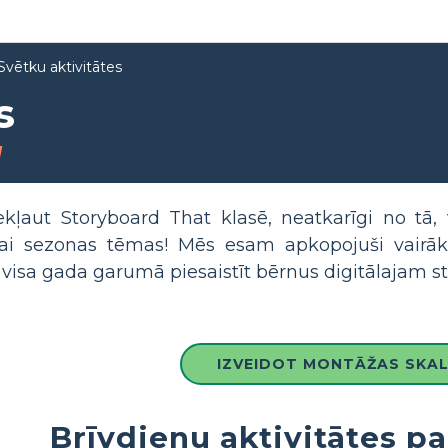
Svētku aktivitātes
s
g
kļaut Storyboard That klasē, neatkarīgi no tā, v
ai sezonas tēmas! Mēs esam apkopojuši vairāk
 visa gada garumā piesaistīt bērnus digitālajam 
IZVEIDOT MONTĀŽAS SKA
Brīvdienu aktivitātes 