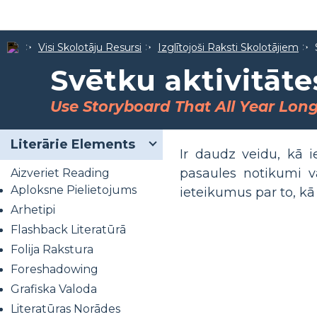
Visi Skolotāju Resursi
Izglītojoši Raksti Skolotājiem
Svētku aktivitāte
Use Storyboard That All Year Lon
Literārie Elements
Ir daudz veidu, kā ie
pasaules notikumi v
Aizveriet Reading
Aploksne Pielietojums
ieteikumus par to, kā
Arhetipi
Flashback Literatūrā
Folija Rakstura
Foreshadowing
Grafiska Valoda
Literatūras Norādes