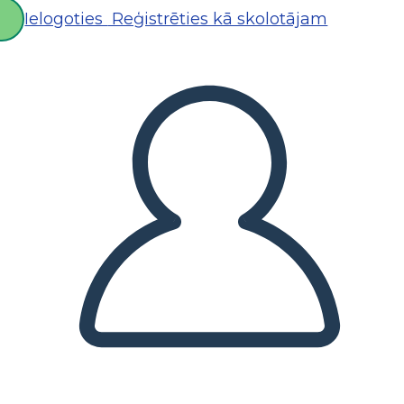
Ielogoties
Reģistrēties kā skolotājam
D