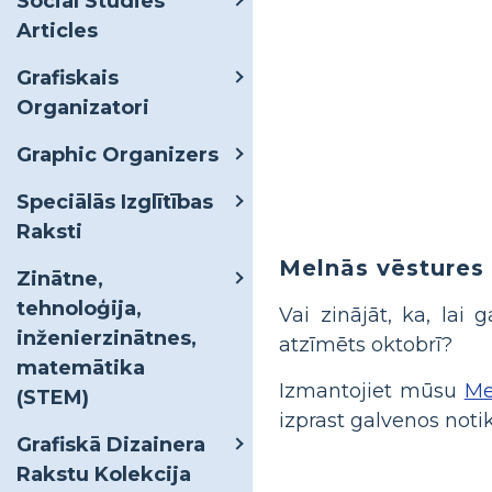
Social Studies
Articles
Grafiskais
Organizatori
Graphic Organizers
Speciālās Izglītības
Raksti
Melnās vēstures
Zinātne,
tehnoloģija,
Vai zinājāt, ka, lai
inženierzinātnes,
atzīmēts oktobrī?
matemātika
Izmantojiet mūsu
Me
(STEM)
izprast galvenos no
Grafiskā Dizainera
Rakstu Kolekcija