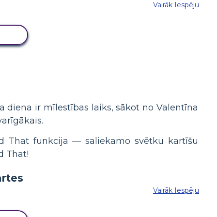
Vairāk Iespēju
LU
 diena ir mīlestības laiks, sākot no Valentīna
arīgākais.
d That funkcija — saliekamo svētku kartīšu
d That!
Vairāk Iespēju