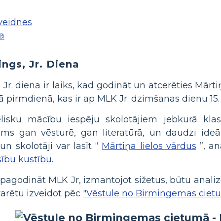
veidnes
a
ings, Jr. Diena
 Jr. diena ir laiks, kad godināt un atcerēties Mār
ā pirmdienā, kas ir ap MLK Jr. dzimšanas dienu 15. 
ielisku mācību iespēju skolotājiem jebkurā kl
s gan vēsturē, gan literatūrā, un daudzi ideāli
n skolotāji var lasīt “
Mārtiņa lielos vārdus
”, an
sību kustību
.
pagodināt MLK Jr, izmantojot sižetus, būtu analizēt
varētu izveidot pēc
"Vēstule no Birmingemas ciet