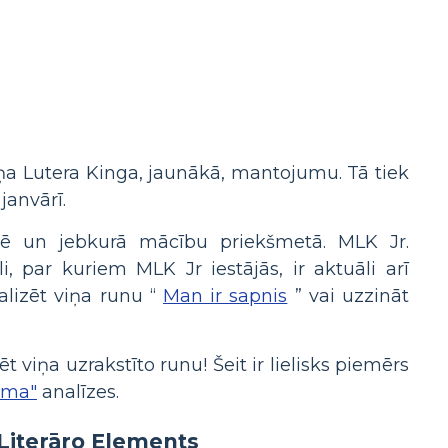
tiņa Lutera Kinga, jaunākā, mantojumu. Tā tiek
janvārī.
asē un jebkurā mācību priekšmetā. MLK Jr.
, par kuriem MLK Jr iestājās, ir aktuāli arī
alizēt viņa runu “
Man ir sapnis
” vai uzzināt
 viņa uzrakstīto runu! Šeit ir lielisks piemērs
uma"
analīzes.