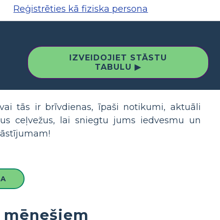
Reģistrēties kā fiziska persona
IZVEIDOJIET STĀSTU
TABULU ▶
ai tās ir brīvdienas, īpaši notikumi, aktuāli
us ceļvežus, lai sniegtu jums iedvesmu un
stāstījumam!
LA
pa mēnešiem