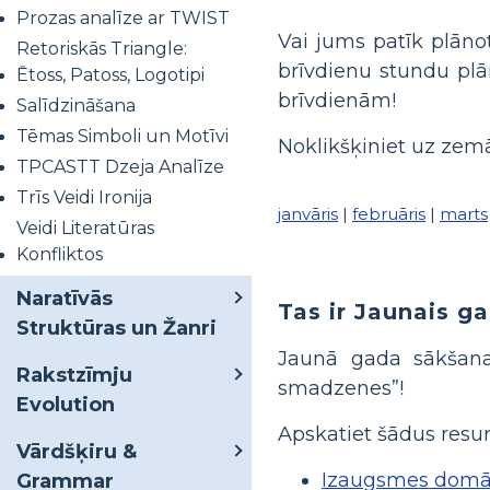
Prozas analīze ar TWIST
Vai jums patīk plāno
Retoriskās Triangle:
brīvdienu stundu plā
Ētoss, Patoss, Logotipi
brīvdienām!
Salīdzināšana
Tēmas Simboli un Motīvi
Noklikšķiniet uz zemāk
TPCASTT Dzeja Analīze
Trīs Veidi Ironija
janvāris
|
februāris
|
marts
Veidi Literatūras
Konfliktos
Naratīvās
Tas ir Jaunais ga
Struktūras un Žanri
Jaunā gada sākšana 
Rakstzīmju
smadzenes”!
Evolution
Apskatiet šādus resur
Vārdšķiru &
Izaugsmes domā
Grammar