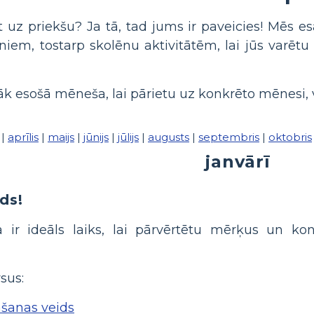
t uz priekšu? Ja tā, tad jums ir paveicies! Mēs e
niem, tostarp skolēnu aktivitātēm, lai jūs varē
 esošā mēneša, lai pārietu uz konkrēto mēnesi, vai r
|
aprīlis
|
maijs
|
jūnijs
|
jūlijs
|
augusts
|
septembris
|
oktobris
janvārī
ds!
ir ideāls laiks, lai pārvērtētu mērķus un kon
sus:
šanas veids