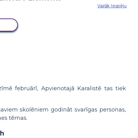
Vairāk Iespēju
LU
mē februārī, Apvienotajā Karalistē tas tiek
 saviem skolēniem godināt svarīgas personas,
nes tēmas.