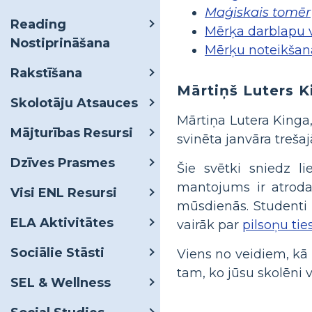
Maģiskais tomēr
Reading
Mērķa darblapu 
Nostiprināšana
Mērķu noteikšan
Rakstīšana
Mārtiņš Luters K
Skolotāju Atsauces
Mārtiņa Lutera Kinga,
Mājturības Resursi
svinēta janvāra trešaj
Dzīves Prasmes
Šie svētki sniedz l
mantojums ir atrodam
Visi ENL Resursi
mūsdienās. Studenti u
ELA Aktivitātes
vairāk par
pilsoņu tie
Sociālie Stāsti
Viens no veidiem, kā 
tam, ko jūsu skolēni 
SEL & Wellness