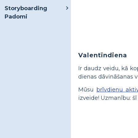
Storyboarding
Padomi
Valentīndiena
Ir daudz veidu, kā ko
dienas dāvināšanas vi
Mūsu
brīvdienu akti
izveide! Uzmanību: šī 