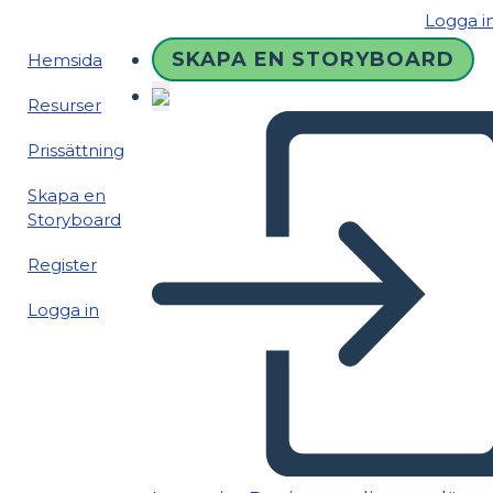
Logga i
SKAPA EN STORYBOARD
Hemsida
Resurser
Prissättning
Skapa en
Storyboard
Register
Logga in