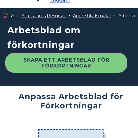
Logga in
Alla Lärares Resurser
Arbetsbladsmallar
Arbetsbl
Arbetsblad om
förkortningar
SKAPA ETT ARBETSBLAD FÖR
FÖRKORTNINGAR
Anpassa Arbetsblad för
Förkortningar