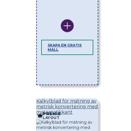
SKAPA EN GRATIS
MALL
Kalkylblad för mätning av
metrisk konvertering med
matematikkant
PREMIE
LAYOUT