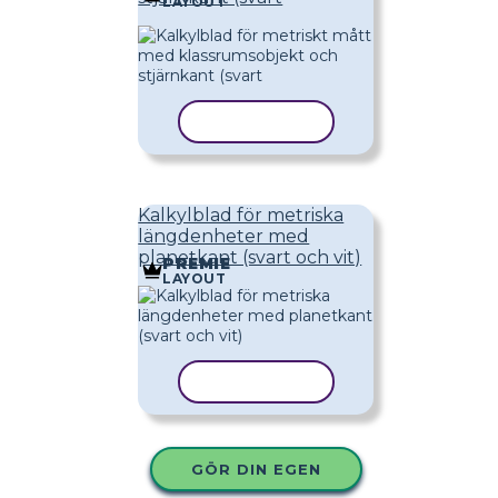
LAYOUT
KOPIERA MALL
Kalkylblad för metriska
längdenheter med
planetkant (svart och vit)
PREMIE
LAYOUT
KOPIERA MALL
GÖR DIN EGEN