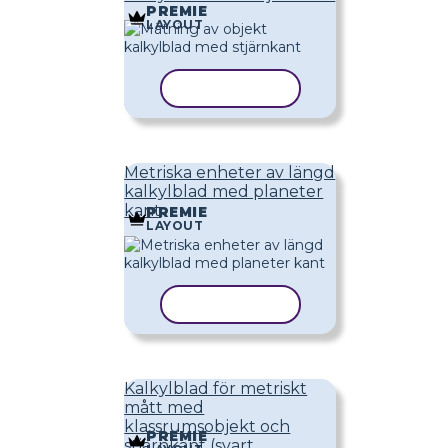
PREMIE
LAYOUT
KOPIERA MALL
Metriska enheter av längd
kalkylblad med planeter
kant
PREMIE
LAYOUT
KOPIERA MALL
Kalkylblad för metriskt
mått med
klassrumsobjekt och
PREMIE
stjärnkant (svart