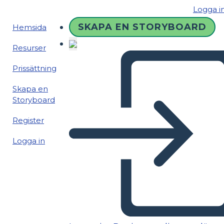
Logga i
SKAPA EN STORYBOARD
Hemsida
Resurser
Prissättning
Skapa en
Storyboard
Register
Logga in