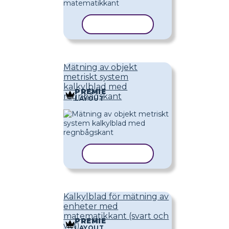
KOPIERA MALL
Mätning av objekt
metriskt system
kalkylblad med
PREMIE
regnbågskant
LAYOUT
KOPIERA MALL
Kalkylblad för mätning av
enheter med
matematikkant (svart och
PREMIE
vitt)
LAYOUT