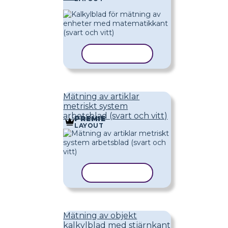
KOPIERA MALL
Mätning av artiklar
metriskt system
arbetsblad (svart och vitt)
PREMIE
LAYOUT
KOPIERA MALL
Mätning av objekt
kalkylblad med stjärnkant