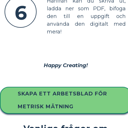
Härifrån kan du skriva ut,
6
ladda ner som PDF, bifoga
den till en uppgift och
använda den digitalt med
mera!
Happy Creating!
SKAPA ETT ARBETSBLAD FÖR
METRISK MÄTNING