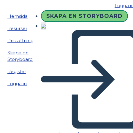
Logga i
SKAPA EN STORYBOARD
Hemsida
Resurser
Prissättning
Skapa en
Storyboard
Register
Logga in